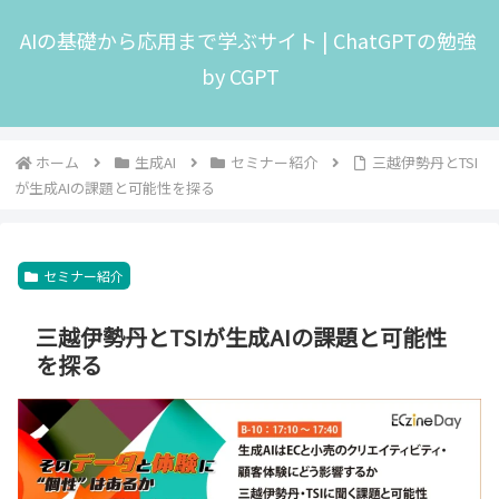
AIの基礎から応用まで学ぶサイト | ChatGPTの勉強
by CGPT
ホーム
生成AI
セミナー紹介
三越伊勢丹とTSI
が生成AIの課題と可能性を探る
セミナー紹介
三越伊勢丹とTSIが生成AIの課題と可能性
を探る