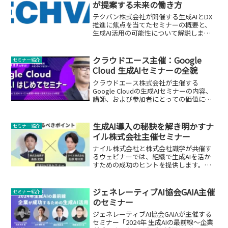
が提案する未来の働き方
テクバン株式会社が開催する生成AIとDX
推進に焦点を当てたセミナーの概要と、
生成AI活用の可能性について解説しま
す。
クラウドエース主催：Google
セミナー紹介
Cloud 生成AIセミナーの全貌
クラウドエース株式会社が主催する
Google Cloudの生成AIセミナーの内容、
講師、および参加者にとっての価値につ
いて詳しく解説します。
生成AI導入の秘訣を解き明かすナ
セミナー紹介
イル株式会社主催セミナー
ナイル株式会社と株式会社識学が共催す
るウェビナーでは、組織で生成AIを活か
すための成功のヒントを提供します。専
門家による深い洞察を得る絶好の機会で
す。
ジェネレーティブAI協会GAIA主催
セミナー紹介
のセミナー
ジェネレーティブAI協会GAIAが主催する
セミナー「2024年 生成AIの最前線～企業