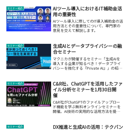
AIツール導入におけるIT補助金活
セミナー紹介
用の重要性
AIツール導入に際してのIT導入補助金の活
用方法とその重要性について、専門家の
意見を交えて解説します。
生成AIとデータプライバシーの融
セミナー紹介
合セミナー
マクニカが開催するセミナー「生成AIを
導入する企業が知るべき！データプライ
バシーを強化する『Private AI』」の紹
介。
C&R社、ChatGPTを活用したファ
セミナー紹介
イル分析セミナーを1月30日開
催
C&R社がChatGPTのファイルアップロー
ド機能を学ぶ無料オンラインセミナーを
開催。AI技術の実用的な活用方法を提
供。
DX推進と生成AIの活用：テクバン
セミナー紹介