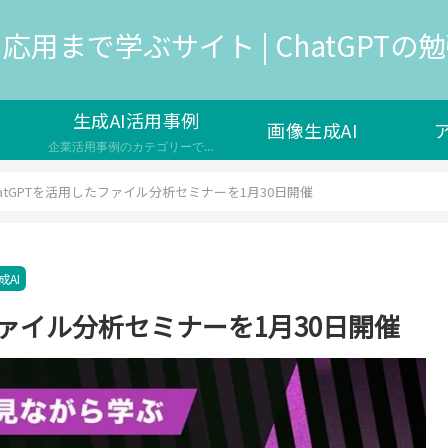
応用まで学ぶサイト | ChatGPTの勉強
生成AI活用事例
画像生成AI
企業活用事例のカテゴリーです。生成AIは、人工知能の一種で、新しいデータやコンテンツを生成する能力を持つAIのことを指し、様々な企業で新サービスの開発や自社の業務効率化で導入が検討されています。 生成AIのメリットや効果 ユーザーの満足度やエンゲージメントを高める コストや時間の削減や品質の向上を実現する 新しい価値やイノベーションを生み出す 生成AIの課題や注意点 生成AIの出力の信頼性や公平性…
hatGPTを活用したファイル分析セミナーを1月30日開催
成AI
たファイル分析セミナーを1月30日開催