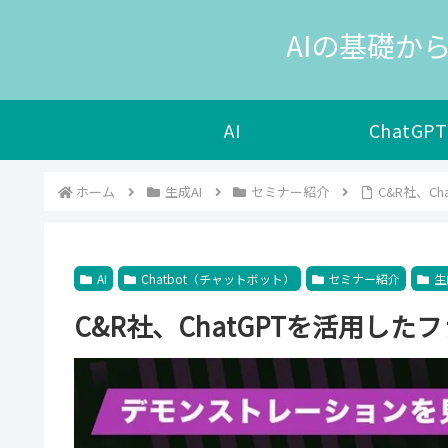
AIの基礎から
AI
ChatGPT
ホーム
生成AI
セミナー紹介
C&R社、C
AI
Chatbot（チャットボット）
セミナー紹介
生
C&R社、ChatGPTを活用し