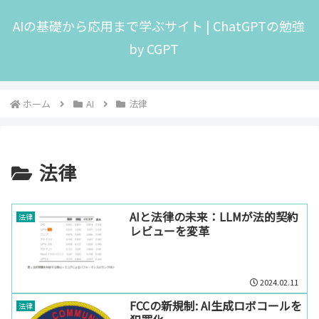
AIの基礎から応用まで学ぶサイト | ChatGPTの勉強
by CGPT
ホーム
AI
法律
法律
AIと法律の未来：LLMが法的契約
法律
レビューを変革
2024.02.11
FCCの新規制: AI生成ロボコールを
法律