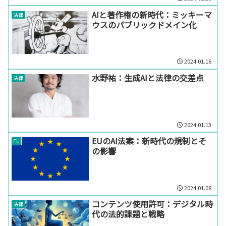
AIと著作権の新時代：ミッキーマ
法律
ウスのパブリックドメイン化
2024.01.16
水野祐：生成AIと法律の交差点
法律
2024.01.13
EUのAI法案：新時代の規制とそ
EU
の影響
2024.01.08
コンテンツ使用許可：デジタル時
法律
代の法的課題と戦略