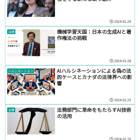
2024.01.29
機械学習天国：日本の生成AIと著
法律
作権法の挑戦
2024.01.28
AIハルシネーションによる偽の法
ハルシネーション
的ケースとカナダの法律界への影
響
2024.01.25
法務部門に革命をもたらすAI技術
法律
の活用
2024.01.20