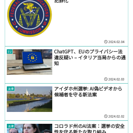
犯罪化
2024.02.04
ChatGPT、EUのプライバシー法
EU
違反疑い – イタリア当局からの通
知
2024.02.03
アイダホ州選挙: AI偽ビデオから
法律
候補者を守る新法案
2024.02.02
コロラド州のAI法案：選挙の安全
法律
性を守る新たな取り組み