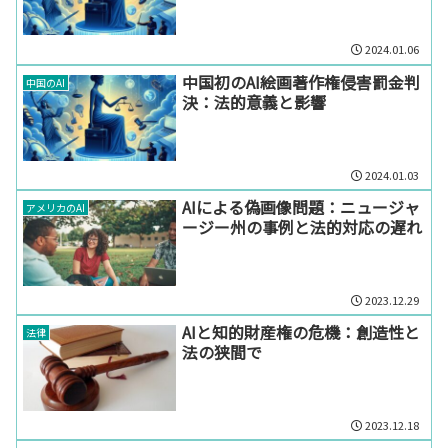
2024.01.06
中国初のAI絵画著作権侵害罰金判
中国のAI
決：法的意義と影響
2024.01.03
AIによる偽画像問題：ニュージャ
アメリカのAI
ージー州の事例と法的対応の遅れ
2023.12.29
AIと知的財産権の危機：創造性と
法律
法の狭間で
2023.12.18