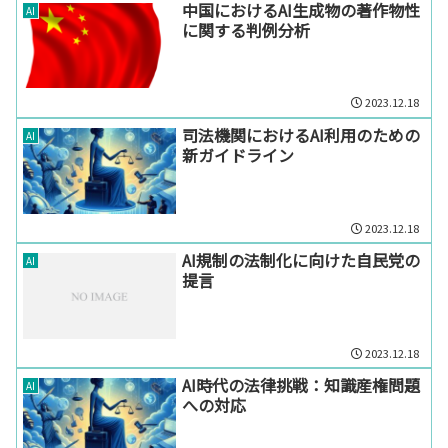
中国におけるAI生成物の著作物性
AI
に関する判例分析
2023.12.18
司法機関におけるAI利用のための
AI
新ガイドライン
2023.12.18
AI規制の法制化に向けた自民党の
AI
提言
2023.12.18
AI時代の法律挑戦：知識産権問題
AI
への対応