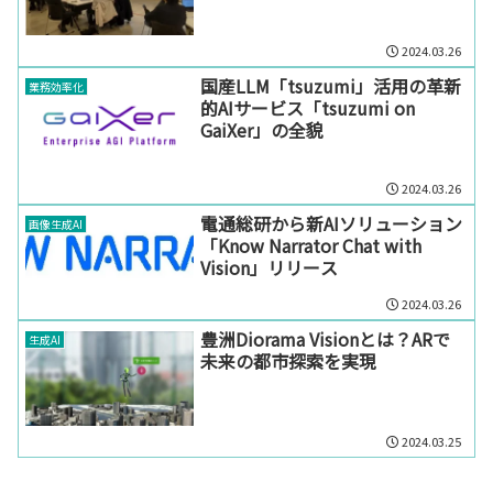
2024.03.26
国産LLM「tsuzumi」活用の革新
業務効率化
的AIサービス「tsuzumi on
GaiXer」の全貌
2024.03.26
電通総研から新AIソリューション
画像生成AI
「Know Narrator Chat with
Vision」リリース
2024.03.26
豊洲Diorama Visionとは？ARで
生成AI
未来の都市探索を実現
2024.03.25