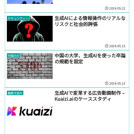
2024.05.22
生成AIによる情報操作のリアルな
セキュリティー
リスクと社会的誇張
2024.05.13
中国の大学、生成AIを使った卒論
中国のAI
の規範を設定
2024.05.13
生成AIで変革する広告動画制作 –
動画生成AI
Kuaizi.aiのケーススタディ