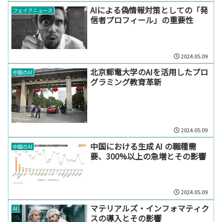
AIによる偽情報対策としての「発
フェイクニュース
信者プロフィール」の重要性
2024.05.09
北京郵電大学のAIを活用したプロ
中国のAI
グラミング教育革新
2024.05.09
中国における生成 AI の職種需
中国のAI
要、300%以上の急増とその影響
2024.05.09
マテリアルズ・インフォマティク
AI
スの導入とその影響