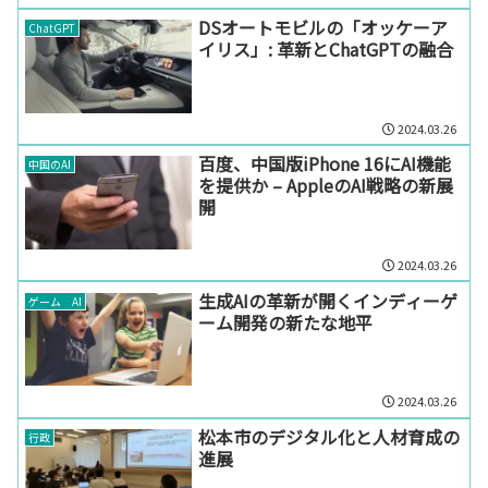
DSオートモビルの「オッケーア
ChatGPT
イリス」: 革新とChatGPTの融合
2024.03.26
百度、中国版iPhone 16にAI機能
中国のAI
を提供か – AppleのAI戦略の新展
開
2024.03.26
生成AIの革新が開くインディーゲ
ゲーム AI
ーム開発の新たな地平
2024.03.26
松本市のデジタル化と人材育成の
行政
進展