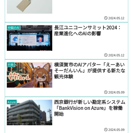
2024.05.12
長江ユニコーンサミット2024：
中国のAI
産業進化へのAIの影響
2024.05.12
横須賀市のAIアバター「えーあい
行政
そーだんいん」が提供する新たな
観光体験
2024.05.09
西京銀行が新しい勘定系システム
Azure
「BankVision on Azure」を稼働
開始
2024.05.09