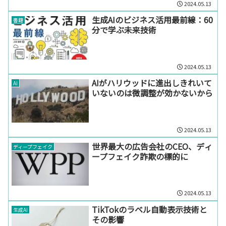
2024.05.13
生成AIのビジネス活用最前線：60
書籍
分で学ぶ未来技術
2024.05.13
AIがハリウッドに進出しきれいて
AI
いないのは微調整が効かないから
2024.05.13
世界最大の広告会社のCEO、ディ
ディープフェイク
ープフェイク詐欺の標的に
2024.05.13
TikTokのラベル自動表示技術と
生成AI
その影響