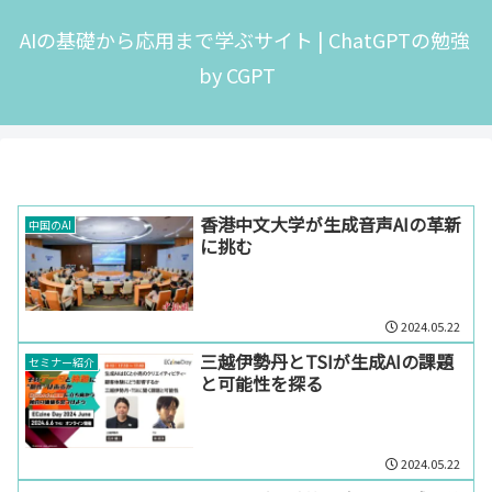
AIの基礎から応用まで学ぶサイト | ChatGPTの勉強
by CGPT
香港中文大学が生成音声AIの革新
中国のAI
に挑む
2024.05.22
三越伊勢丹とTSIが生成AIの課題
セミナー紹介
と可能性を探る
2024.05.22