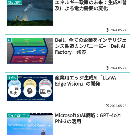
エネルギー政策の未来：生成AI普
ChatGPT
及による電力需要の変化
2024.05.22
Dell、全ての企業をインテリジェ
AI
ンス製造カンパニーに–「Dell AI
Factory」発表
2024.05.22
産業用エッジ生成AI「LLaVA
生成AI
Edge Vision」の開発
2024.05.22
MicrosoftのAI戦略：GPT-4oと
マイクロソフト
Phi-3の活用