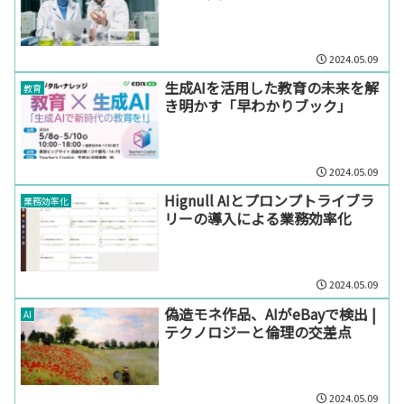
2024.05.09
生成AIを活用した教育の未来を解
教育
き明かす「早わかりブック」
2024.05.09
Hignull AIとプロンプトライブラ
業務効率化
リーの導入による業務効率化
2024.05.09
偽造モネ作品、AIがeBayで検出 |
AI
テクノロジーと倫理の交差点
2024.05.09