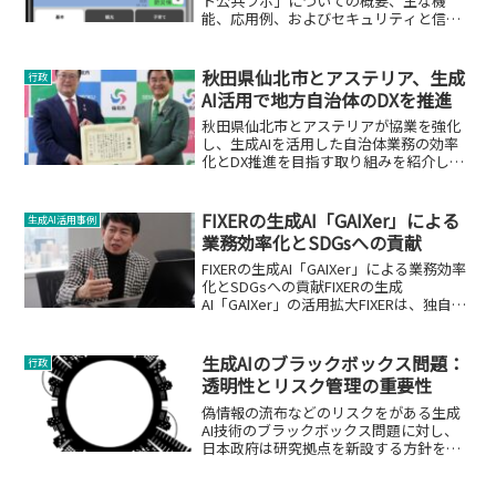
ト公共ラボ」についての概要、主な機
能、応用例、およびセキュリティと信頼
性についての詳細解説。
秋田県仙北市とアステリア、生成
行政
AI活用で地方自治体のDXを推進
秋田県仙北市とアステリアが協業を強化
し、生成AIを活用した自治体業務の効率
化とDX推進を目指す取り組みを紹介しま
す。
FIXERの生成AI「GAIXer」による
生成AI活用事例
業務効率化とSDGsへの貢献
FIXERの生成AI「GAIXer」による業務効率
化とSDGsへの貢献FIXERの生成
AI「GAIXer」の活用拡大FIXERは、独自開
発した生成AI「GAIXer」を用いて、地方
自治体や企業の業務効率化を推進してい
ます。この取り組みは、持...
生成AIのブラックボックス問題：
行政
透明性とリスク管理の重要性
偽情報の流布などのリスクをがある生成
AI技術のブラックボックス問題に対し、
日本政府は研究拠点を新設する方針を固
めています。