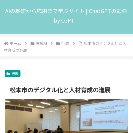
AIの基礎から応用まで学ぶサイト | ChatGPTの勉強
by CGPT
ホーム
生成AI
行政
松本市のデジタル化と人
材育成の進展
行政
松本市のデジタル化と人材育成の進展