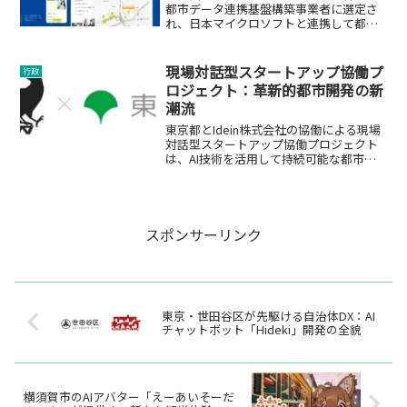
都市データ連携基盤構築事業者に選定さ
れ、日本マイクロソフトと連携して都市
開発のデジタルトランスフォーメーショ
ンを推進します。
現場対話型スタートアップ協働プ
行政
ロジェクト：革新的都市開発の新
潮流
東京都とIdein株式会社の協働による現場
対話型スタートアップ協働プロジェクト
は、AI技術を活用して持続可能な都市開
発を目指します。
スポンサーリンク
東京・世田谷区が先駆ける自治体DX：AI
チャットボット「Hideki」開発の全貌
横須賀市のAIアバター「えーあいそーだ