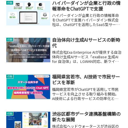
ハイパーダインが企業と行政の情
行政
報革命をChatGPTで支援
ハイパーダインが企業と行政の情報革命
をChatGPTで支援ハイパーダイン株式会
社は、ChatGPTを活用したSaaS型サービ
ス「DocumentSeeker」を通じて、企業
や行政・自治体の情報革命を支援してい
ます。このサービスは、社内に蓄積...
自治体向け生成AIサービスの新時
行政
代
株式会社Exa Enterprise AIが提供する自治
体向け生成AIサービス「exaBase 生成AI
for 自治体」は、LGWAN対応、新ライセ
ンス体系、業務テンプレート提供を特徴
とし、自治体のデジタルトランスフォー
メーションを支援します。
福岡県宮若市、AI技術で市民サー
行政
ビスを革新
福岡県宮若市がChatGPTを活用して市民
サービスを向上させる取り組みを開始。
AI技術による行政サービスの効率化と品
質向上を目指す。
渋谷区都市データ連携基盤構築の
行政
新たな展開
株式会社ヘッドウォータースが渋谷区の