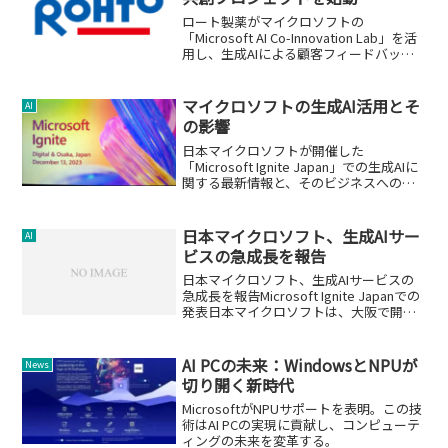
ロート製薬がマイクロソフトの
「Microsoft AI Co-Innovation Lab」を活
用し、生成AIによる顧客フィードバック
の解析・集約を通じて新たな価値を創出
するプロジェクトを開始。
マイクロソフトの生成AI活用とそ
AI
の影響
日本マイクロソフトが開催した
「Microsoft Ignite Japan」での生成AIに
関する最新情報と、そのビジネスへの応
用について。
日本マイクロソフト、生成AIサー
AI
ビスの急成長を報告
日本マイクロソフト、生成AIサービスの
急成長を報告Microsoft Ignite Japanでの
発表日本マイクロソフトは、大阪で開催
された「Microsoft Ignite Japan」イベン
トで、生成AI関連の進展を発表しまし
た。このイ...
AI PCの未来：WindowsとNPUが
News
切り開く新時代
MicrosoftがNPUサポートを表明。この技
術はAI PCの実現に貢献し、コンピューテ
ィングの未来を変革する。