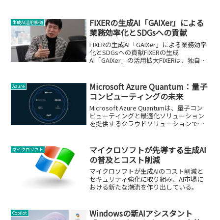
FIXERの生成AI「GAIXer」による
生成AI活用事例
業務効率化とSDGsへの貢献
FIXERの生成AI「GAIXer」による業務効率
化とSDGsへの貢献FIXERの生成
AI「GAIXer」の活用拡大FIXERは、独自開
発した生成AI「GAIXer」を用いて、地方
自治体や企業の業務効率化を推進してい
ます。この取り組みは、持...
Microsoft Azure Quantum：量子
Azure
コンピューティングの未来
Microsoft Azure Quantumは、量子コン
ピューティングと最適化ソリューション
を提供するクラウドソリューションで
す。
マイクロソフトが先導する生成AI
マイクロソフト
の普及とコスト削減
マイクロソフトが生成AIのコスト削減と
セキュリティ強化に取り組み、AI市場に
おける新たな潮流を作り出している。
Windowsの新AIアシスタント
Copilot