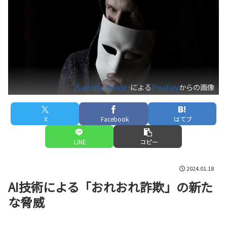
Sammy-Sander
による
Pixabay
からの画像
X
Facebook
はてブ
LINE
コピー
2024.01.18
AI技術による「おれおれ詐欺」の新た
な脅威