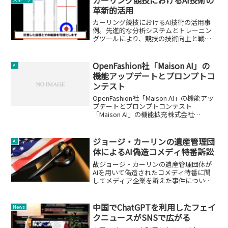
革新的活用
カーリング競技におけるAI技術の活用事
例。先進的な分析システムとトレーニン
グツールにより、競技の技術向上と戦略
立案に貢献します。
OpenFashion社「Maison AI」の
AI
機能アップデートとプロンプトコ
ンテスト
OpenFashion社「Maison AI」の機能アッ
プデートとプロンプトコンテスト
「Maison AI」の機能拡充株式会社
OpenFashionが提供する「Maison AI」
は、ファッション業界に特化した生成AI
ツールです。最近のアッ...
ジョージ・カーリンの遺産管理団
AI
体によるAI偽造コメディ特番訴訟
故ジョージ・カーリンの遺産管理団体が
AIを用いて偽造されたコメディ特番に関
してメディア企業を訴えた事件について
の詳細な分析。
中国でChatGPTを利用したフェイ
News
クニュースがSNSで広がる