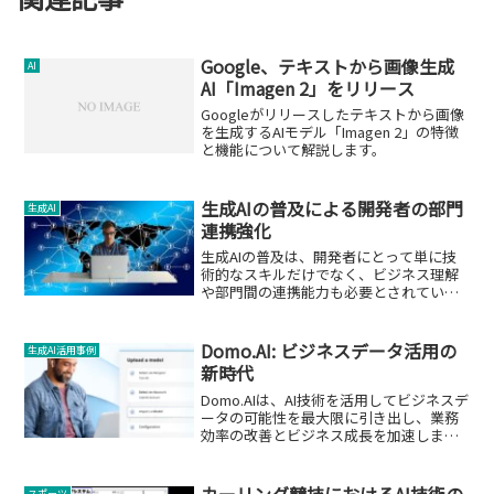
Google、テキストから画像生成
AI
AI「Imagen 2」をリリース
Googleがリリースしたテキストから画像
を生成するAIモデル「Imagen 2」の特徴
と機能について解説します。
生成AIの普及による開発者の部門
生成AI
連携強化
生成AIの普及は、開発者にとって単に技
術的なスキルだけでなく、ビジネス理解
や部門間の連携能力も必要とされていま
す。
Domo.AI: ビジネスデータ活用の
生成AI活用事例
新時代
Domo.AIは、AI技術を活用してビジネスデ
ータの可能性を最大限に引き出し、業務
効率の改善とビジネス成長を加速しま
す。
カーリング競技におけるAI技術の
スポーツ