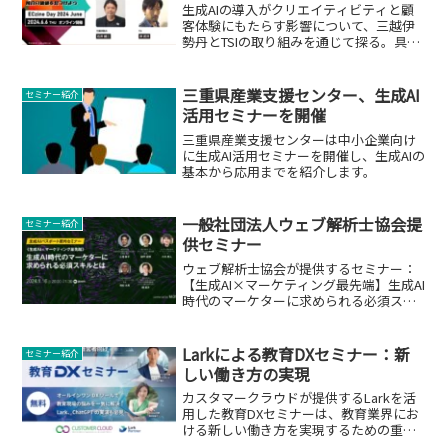
生成AIの導入がクリエイティビティと顧
客体験にもたらす影響について、三越伊
勢丹とTSIの取り組みを通じて探る。具体
的な事例とともに、生成AIの活用方法や
課題について解説します。
三重県産業支援センター、生成AI
セミナー紹介
活用セミナーを開催
三重県産業支援センターは中小企業向け
に生成AI活用セミナーを開催し、生成AIの
基本から応用までを紹介します。
一般社団法人ウェブ解析士協会提
セミナー紹介
供セミナー
ウェブ解析士協会が提供するセミナー：
【生成AI×マーケティング最先端】生成AI
時代のマーケターに求められる必須スキ
ルとは。
Larkによる教育DXセミナー：新
セミナー紹介
しい働き方の実現
カスタマークラウドが提供するLarkを活
用した教育DXセミナーは、教育業界にお
ける新しい働き方を実現するための重要
なイベントです。