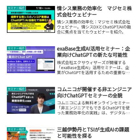
情シス業務の効率化 マジセミ株
セミナー紹介
式会社ウェビナー
情シス業務の効率化：マジセミ株式会社
ウェビナー。情シスDXとChatGPT/AIの融
合に焦点を当てたウェビナーを紹介。
exaBase生成AI活用セミナー：企
セミナー紹介
業向けChatGPTの新たな可能性
株式会社エクサウィザーズが開催する
「exaBase生成AI」活用セミナーは、企
業がChatGPTを活用するための重要な機
会を提供します。
コムニコが開催する非エンジニア
セミナー紹介
向けChatGPTセミナーの全貌
コムニコによる無料オンラインセミナー
「非エンジニアでもできるChatGPTを使
った業務効率化の実践」は、デジタルマ
ーケティング担当者にとって必見のイベ
ントです。
三越伊勢丹とTSIが生成AIの課題
セミナー紹介
と可能性を探る