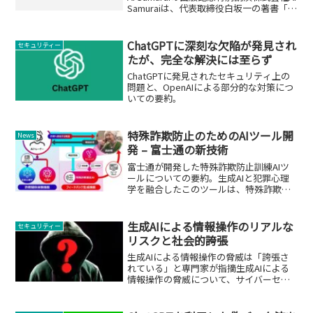
Samuraiは、代表取締役白坂一の著書「特
許3.0 AI活用で知財強国に」の出版を記念
して、東京と大阪の2都市で特別講演を開
催します...
ChatGPTに深刻な欠陥が発見され
セキュリティー
たが、完全な解決には至らず
ChatGPTに発見されたセキュリティ上の
問題と、OpenAIによる部分的な対策につ
いての要約。
特殊詐欺防止のためのAIツール開
News
発 – 富士通の新技術
富士通が開発した特殊詐欺防止訓練AIツ
ールについての要約。生成AIと犯罪心理
学を融合したこのツールは、特殊詐欺の
未然防止に貢献。
生成AIによる情報操作のリアルな
セキュリティー
リスクと社会的誇張
生成AIによる情報操作の脅威は「誇張さ
れている」と専門家が指摘生成AIによる
情報操作の脅威について、サイバーセキ
ュリティの専門家であるマーティン・リ
ーは、その影響が民主主義に与える危険
性について、社会が懸念するほどではな