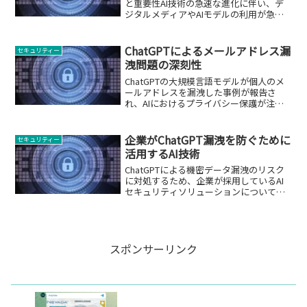
と重要性AI技術の急速な進化に伴い、デ
ジタルメディアやAIモデルの利用が急増
しています。しかし、これらのコンテン
ツやモデルの利用において、情報の出典
や信頼性、プライバシー保護はますます
ChatGPTによるメールアドレス漏
セキュリティー
重要となっています...
洩問題の深刻性
ChatGPTの大規模言語モデルが個人のメ
ールアドレスを漏洩した事例が報告さ
れ、AIにおけるプライバシー保護が注目
されています。
企業がChatGPT漏洩を防ぐために
セキュリティー
活用するAI技術
ChatGPTによる機密データ漏洩のリスク
に対処するため、企業が採用しているAI
セキュリティソリューションについて解
説します。
スポンサーリンク