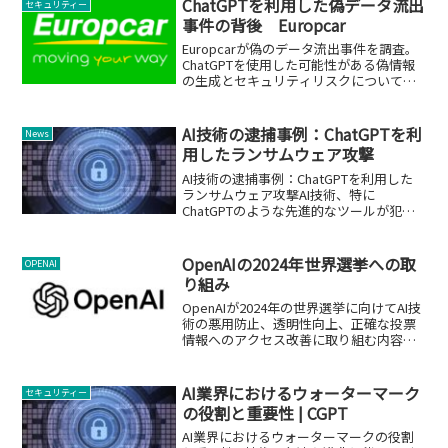
ChatGPTを利用した偽データ流出
セキュリティー
いとの見解を示してい...
事件の背後 Europcar
Europcarが偽のデータ流出事件を調査。
ChatGPTを使用した可能性がある偽情報
の生成とセキュリティリスクについて解
説します。
AI技術の逮捕事例：ChatGPTを利
News
用したランサムウェア攻撃
AI技術の逮捕事例：ChatGPTを利用した
ランサムウェア攻撃AI技術、特に
ChatGPTのような先進的なツールが犯罪
に利用される事例が増加しています。中
国でのChatGPTを使用したランサムウェ
ア攻撃による逮捕事例は、この問題の深
OpenAIの2024年世界選挙への取
OPENAI
刻さを示...
り組み
OpenAIが2024年の世界選挙に向けてAI技
術の悪用防止、透明性向上、正確な投票
情報へのアクセス改善に取り組む内容を
要約。
AI業界におけるウォーターマーク
セキュリティー
の役割と重要性 | CGPT
AI業界におけるウォーターマークの役割