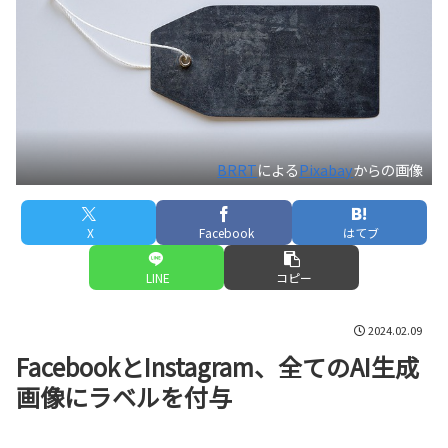
BRRT
による
Pixabay
からの画像
X
Facebook
はてブ
LINE
コピー
2024.02.09
FacebookとInstagram、全てのAI生成
画像にラベルを付与