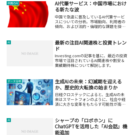
ニュース記事の要約を提供することにな
AI代筆サービス：中国市場におけ
中国のAI
りました。こ...
る新たな波
中国で急速に普及しているAI代筆サービ
スについての分析。市場動向、利用者の
傾向、および法的・倫理的な課題を探
求。
最新の注目AI関連株と投資トレン
AI
ド
Investing.comの記事を基に、最近の投資
市場で注目されているAI関連株や割安＆
業績期待株について解説します。
生成AIの未来：幻滅期を迎える
データ分析
か、歴史的大転換の始まりか
日経クロステックによると、生成AIの未
来はスマートフォンのように、社会や経
済に大きな変革をもたらす可能性が高い
とされています。
シャープの「ロボホン」に
AI
ChatGPTを活用した「AI会話」機
能追加