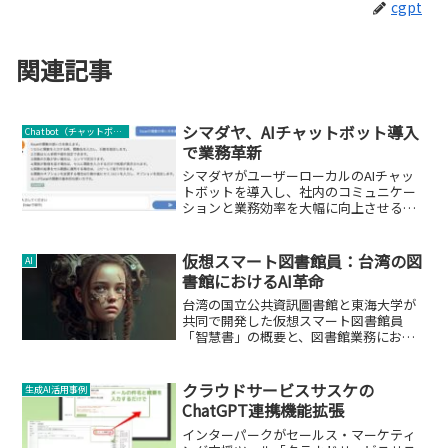
cgpt
関連記事
シマダヤ、AIチャットボット導入
Chatbot（チャットボット）
で業務革新
シマダヤがユーザーローカルのAIチャッ
トボットを導入し、社内のコミュニケー
ションと業務効率を大幅に向上させる取
り組みについて。
仮想スマート図書館員：台湾の図
AI
書館におけるAI革命
台湾の国立公共資訊圖書館と東海大学が
共同で開発した仮想スマート図書館員
「智慧書」の概要と、図書館業務におけ
るAI技術の活用について。
クラウドサービスサスケの
生成AI活用事例
ChatGPT連携機能拡張
インターパークがセールス・マーケティ