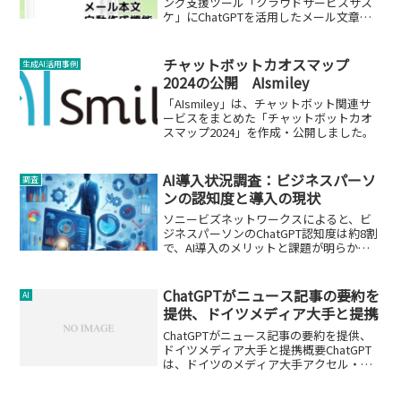
ング支援ツール「クラウドサービスサス
ケ」にChatGPTを活用したメール文章の
自動生成機能を追加。その活用シーンと
ビジネスへの影響を解説。
チャットボットカオスマップ
生成AI活用事例
2024の公開 AIsmiley
「AIsmiley」は、チャットボット関連サ
ービスをまとめた「チャットボットカオ
スマップ2024」を作成・公開しました。
AI導入状況調査：ビジネスパーソ
調査
ンの認知度と導入の現状
ソニービズネットワークスによると、ビ
ジネスパーソンのChatGPT認知度は約8割
で、AI導入のメリットと課題が明らかに
なりました。
ChatGPTがニュース記事の要約を
AI
提供、ドイツメディア大手と提携
ChatGPTがニュース記事の要約を提供、
ドイツメディア大手と提携概要ChatGPT
は、ドイツのメディア大手アクセル・シ
ュプリンガーとの提携を通じて、ポリテ
ィコやビジネスインサイダーなどの有料