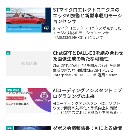
STマイクロエレクトロニクスの
AI
エッジAI技術と新型車載用モーシ
ョンセンサ
STマイクロエレクトロニクスが発表した
エッジAI対応のモーションセンサ
「ASM330LHHXG1」について。
ChatGPTとDALL-E 3を組み合わせ
AI
た画像生成の新たな可能性
ChatGPTとDALL-E 3を組み合わせた画像
生成の新たな可能性ChatGPT Plusと
EnterpriseでのDALL-E 3の活用ZDNet
Japanの記事では、OpenAIが最新の画像
生成AI「DALL-E 3」を「ChatG...
AIコーディングアシスタント：プ
業務効率化
ログラミングの未来
AIコーディングアシスタントは、ソフト
ウェア開発の効率化と品質向上に貢献
し、ビジネスにおける競争力を高める重
要な技術です。
ダボス会議報告書：AIによる偽情
調査