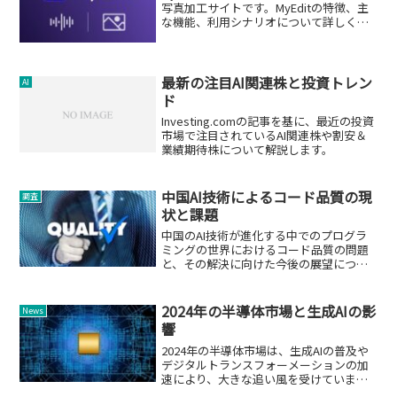
写真加工サイトです。MyEditの特徴、主
な機能、利用シナリオについて詳しく解
説します。
最新の注目AI関連株と投資トレン
AI
ド
Investing.comの記事を基に、最近の投資
市場で注目されているAI関連株や割安＆
業績期待株について解説します。
中国AI技術によるコード品質の現
調査
状と課題
中国のAI技術が進化する中でのプログラ
ミングの世界におけるコード品質の問題
と、その解決に向けた今後の展望につい
て解説します。
2024年の半導体市場と生成AIの影
News
響
2024年の半導体市場は、生成AIの普及や
デジタルトランスフォーメーションの加
速により、大きな追い風を受けていま
す。