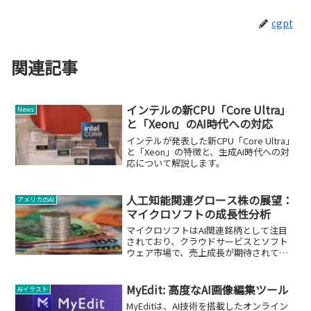
cgpt
関連記事
インテルの新CPU「Core Ultra」
News
と「Xeon」のAI時代への対応
インテルが発表した新CPU「Core Ultra」
と「Xeon」の特徴と、生成AI時代への対
応について解説します。
人工知能関連グロース株の展望：
アメリカのAI
マイクロソフトの成長性分析
マイクロソフトはAI関連銘柄として注目
されており、クラウドサービスとソフト
ウェア市場で、売上成長が期待されてい
ます。
MyEdit: 高度なAI画像編集ツール
AIイラスト
MyEditは、AI技術を搭載したオンライン