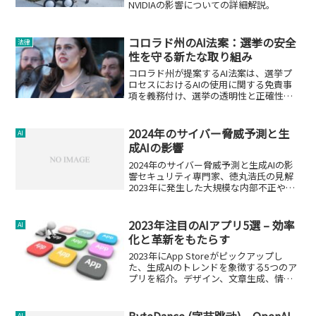
NVIDIAの影響についての詳細解説。
コロラド州のAI法案：選挙の安全
法律
性を守る新たな取り組み
コロラド州が提案するAI法案は、選挙プ
ロセスにおけるAIの使用に関する免責事
項を義務付け、選挙の透明性と正確性を
保護することを目指しています。
2024年のサイバー脅威予測と生
AI
成AIの影響
2024年のサイバー脅威予測と生成AIの影
響セキュリティ専門家、徳丸浩氏の見解
2023年に発生した大規模な内部不正やラ
ンサムウェア攻撃を受け、セキュリティ
専門家の徳丸浩氏は、2024年のサイバー
攻撃の動向について、メディア向け勉強
2023年注目のAIアプリ5選 – 効率
AI
会でその見...
化と革新をもたらす
2023年にApp Storeがピックアップし
た、生成AIのトレンドを象徴する5つのア
プリを紹介。デザイン、文章生成、情報
処理、教育分野でのAI活用事例を解説し
ます。
ByteDance (字节跳动)、OpenAI
AI