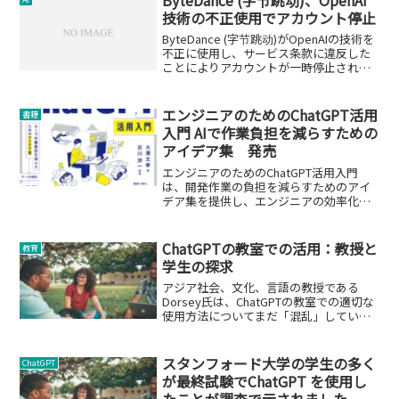
技術の不正使用でアカウント停止
ByteDance (字节跳动)がOpenAIの技術を
不正に使用し、サービス条款に違反した
ことによりアカウントが一時停止された
事件についての詳細を紹介します。
エンジニアのためのChatGPT活用
書籍
入門 AIで作業負担を減らすための
アイデア集 発売
エンジニアのためのChatGPT活用入門
は、開発作業の負担を減らすためのアイ
デア集を提供し、エンジニアの効率化を
サポートします。
ChatGPTの教室での活用：教授と
教育
学生の探求
アジア社会、文化、言語の教授である
Dorsey氏は、ChatGPTの教室での適切な
使用方法についてまだ「混乱」している
と述べています。
スタンフォード大学の学生の多く
ChatGPT
が最終試験でChatGPT を使用し
たことが調査で示されました