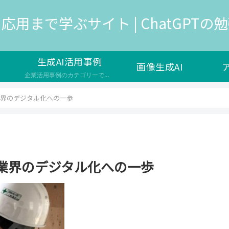
応用まで学ぶサイト | ChatGPTの勉強
生成AI活用事例
画像生成AI
企業活用事例のカテゴリーです。生成AIは、人工知能の一種で、新しいデータやコンテンツを生成する能力を持つAIのことを指し、様々な企業で新サービスの開発や自社の業務効率化で導入が検討されています。 生成AIのメリットや効果 ユーザーの満足度やエンゲージメントを高める コストや時間の削減や品質の向上を実現する 新しい価値やイノベーションを生み出す 生成AIの課題や注意点 生成AIの出力の信頼性や公平性…
界のデジタル化への一歩
業界のデジタル化への一歩