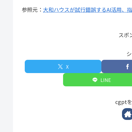
参照元：
大和ハウスが試行錯誤するAI活用、
スポ
シ
X
LINE
cgp