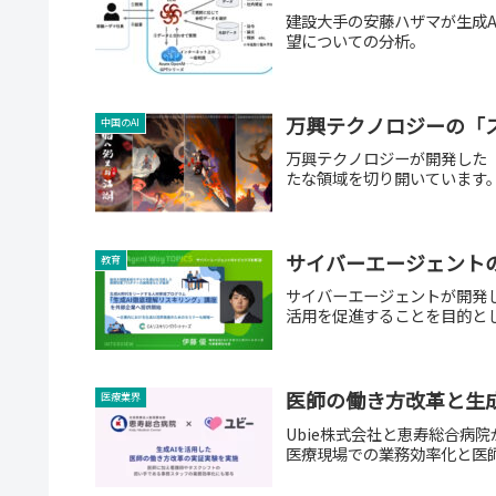
建設大手の安藤ハザマが生成
望についての分析。
万興テクノロジーの「
中国のAI
万興テクノロジーが開発した
たな領域を切り開いています
サイバーエージェントの
教育
サイバーエージェントが開発し
活用を促進することを目的と
医師の働き方改革と生成
医療業界
Ubie株式会社と恵寿総合病
医療現場での業務効率化と医