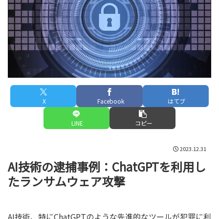
X
Facebook
はてブ
LINE
コピー
2023.12.31
AI技術の逮捕事例：ChatGPTを利用し
たランサムウェア攻撃
AI技術、特にChatGPTのような先進的なツールが犯罪に利