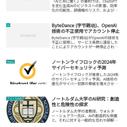
『AIと共に働く』の要約では、ChatGPT
を含む生成AIのビジネスへの影響、効率
化の可能性、誤情報のリスク、およびプ
ロンプトエンジニアリングの重要性につ
いて解説します。
ByteDance (字节跳动)、OpenAI
AI
技術の不正使用でアカウント停止
ByteDance (字节跳动)がOpenAIの技術を
不正に使用し、サービス条款に違反した
ことによりアカウントが一時停止された
事件についての詳細を紹介します。
ノートンライフロックの2024年
News
サイバーセキュリティ予測
ノートンライフロックが発表した2024年
のサイバーセキュリティ予測。AI技術の
進化がサイバー犯罪の脅威を増大させ
る。
ノートルダム大学のAI研究：創造
アメリカのAI
性と危険性の探求
ノートルダム大学の准教授、ウォルタ
ー・シェアラー氏は、AIの創造的な側面
と、それに対する一般的な恐れや誤解を
研究しています。