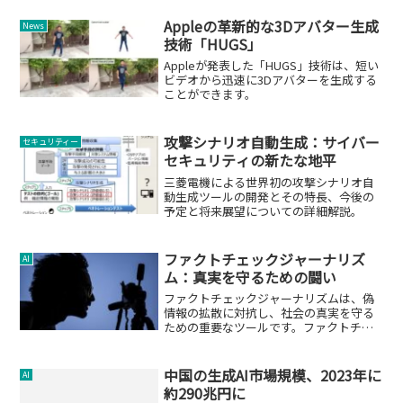
Appleの革新的な3Dアバター生成
News
技術「HUGS」
Appleが発表した「HUGS」技術は、短い
ビデオから迅速に3Dアバターを生成する
ことができます。
攻撃シナリオ自動生成：サイバー
セキュリティー
セキュリティの新たな地平
三菱電機による世界初の攻撃シナリオ自
動生成ツールの開発とその特長、今後の
予定と将来展望についての詳細解説。
ファクトチェックジャーナリズ
AI
ム：真実を守るための闘い
ファクトチェックジャーナリズムは、偽
情報の拡散に対抗し、社会の真実を守る
ための重要なツールです。ファクトチェ
ックの進化、重要性、社会への影響につ
いて掘り下げます。
中国の生成AI市場規模、2023年に
AI
約290兆円に