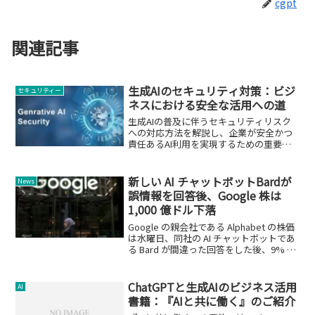
cgpt
関連記事
生成AIのセキュリティ対策：ビジ
セキュリティー
ネスにおける安全な活用への道
生成AIの普及に伴うセキュリティリスク
への対応方法を解説し、企業が安全かつ
責任あるAI利用を実現するための重要性
を強調します。
新しい AI チャットボットBardが
News
誤情報を回答後、Google 株は
1,000 億ドル下落
Google の親会社である Alphabet の株価
は水曜日、同社の AI チャットボットであ
る Bard が間違った回答をした後、9% 下
落しました。
ChatGPTと生成AIのビジネス活用
AI
書籍：『AIと共に働く』のご紹介