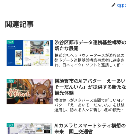
cgpt
関連記事
渋谷区都市データ連携基盤構築の
行政
新たな展開
株式会社ヘッドウォータースが渋谷区の
都市データ連携基盤構築事業者に選定さ
れ、日本マイクロソフトと連携して都市
開発のデジタルトランスフォーメーショ
ンを推進します。
横須賀市のAIアバター「えーあい
行政
そーだんいん」が提供する新たな
観光体験
横須賀市がメタバース空間で新しいAIア
バター「えーあいそーだんいん」を試験
運用し、訪れる人々に新しい形の観光体
験を提供します。
AIカメラとスマートシティ構想の
行政
未来 国土交通省