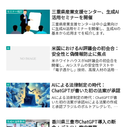
を目指しています。
三重県産業支援センター、生成AI
セミナー紹介
活用セミナーを開催
三重県産業支援センターは中小企業向け
に生成AI活用セミナーを開催し、生成AIの
基本から応用までを紹介します。
米国におけるAI評議会の初会合：
AI
安全性と偽情報防止に焦点
米ホワイトハウスがAI評議会の初会合を
開催し、AIシステムの安全性テストや
「電子透かし」技術、高度人材の活用に
ついて議論しました。
AIによる法律制定の時代：
AI
ChatGPTが書いた初の法案が承認
AIによる法律制定の時代：ChatGPTが書
いた初の法案が承認AIによる法案の作成
と承認ブラジルのポルトアレグレで、
AI（人工知能）によって書かれた初の法
案が承認されました。ChatGPTはわずか
数分でこの法案を準備し、市議会の全36
香川県三豊市ChatGPT導入の断
生成AI活用事例
人の議...