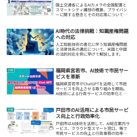
国土交通省によるAIカメラの全国配置と
スマートシティ構想の概要、プライバシ
ーに関する懸念とその対応策について解
説。
AI時代の法律挑戦：知識産権問題
AI
への対応
人工知能技術の進化に伴う知識産権問題
と法律体系の適応について、米国と中国
の法的対応を例に挙げて解説します。
福岡県宮若市、AI技術で市民サー
行政
ビスを革新
福岡県宮若市がChatGPTを活用して市民
サービスを向上させる取り組みを開始。
AI技術による行政サービスの効率化と品
質向上を目指す。
戸田市のAI活用による市民サービ
行政
ス向上と行政効率化
戸田市はAI技術を活用して、AI総合案内サ
ービス、クラウド型スマート窓口、等で
市民サービスの向上と行政事務の効率化