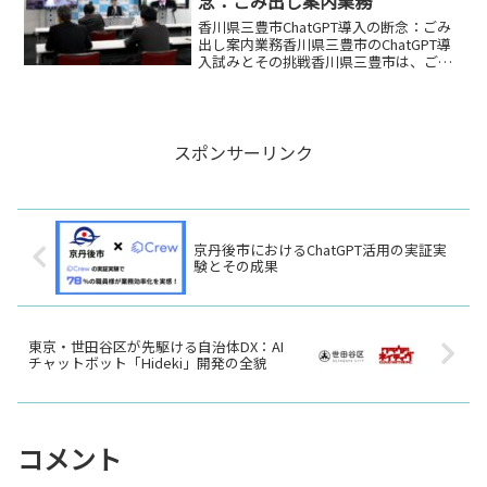
念：ごみ出し案内業務
香川県三豊市ChatGPT導入の断念：ごみ
出し案内業務香川県三豊市のChatGPT導
入試みとその挑戦香川県三豊市は、ごみ
出し案内業務にChatGPTを導入すること
を検討しましたが、最終的に断念したと
いうニュースがITmedia NEWSで報...
スポンサーリンク
京丹後市におけるChatGPT活用の実証実
験とその成果
東京・世田谷区が先駆ける自治体DX：AI
チャットボット「Hideki」開発の全貌
コメント