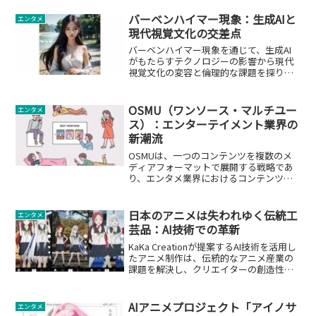
バーベンハイマー現象：生成AIと
エンタメ
現代視覚文化の交差点
バーベンハイマー現象を通じて、生成AI
がもたらすテクノロジーの影響から現代
視覚文化の変容と倫理的な課題を探りま
す。
OSMU（ワンソース・マルチユー
エンタメ
ス）：エンターテイメント業界の
新潮流
OSMUは、一つのコンテンツを複数のメ
ディアフォーマットで展開する戦略であ
り、エンタメ業界におけるコンテンツの
価値を最大化します。
日本のアニメは失われゆく伝統工
エンタメ
芸品：AI技術での革新
KaKa Creationが提案するAI技術を活用し
たアニメ制作は、伝統的なアニメ産業の
課題を解決し、クリエイターの創造性を
解放します。
AIアニメプロジェクト「アイノサ
エンタメ