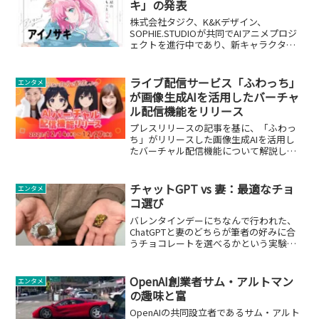
キ」の発表
株式会社タジク、K&Kデザイン、
SOPHIE.STUDIOが共同でAIアニメプロジ
ェクトを進行中であり、新キャラクター
「アイノサキ」を発表しました。このプ
ロジェクトは、生成AIとクリエイターの
共創による新しいアニメ文化の創造を目
ライブ配信サービス「ふわっち」
エンタメ
指しています。
が画像生成AIを活用したバーチャ
ル配信機能をリリース
プレスリリースの記事を基に、「ふわっ
ち」がリリースした画像生成AIを活用し
たバーチャル配信機能について解説しま
す。
チャットGPT vs 妻：最適なチョ
エンタメ
コ選び
バレンタインデーにちなんで行われた、
ChatGPTと妻のどちらが筆者の好みに合
うチョコレートを選べるかという実験の
要約です。
OpenAI創業者サム・アルトマン
エンタメ
の趣味と富
OpenAIの共同設立者であるサム・アルト