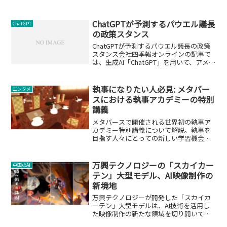
ChatGPTが予測するパウエル議長
ChatGPT
の政策スタンス
ChatGPTが予測するパウエル議長の政策
スタンス会社四季報オンラインの記事で
は、生成AI「ChatGPT」を用いて、アメリ
カ連邦準備制度理事会（FRB）議長ジェ
ローム・パウエルの政策スタンスを予測
した実験が紹介されています。この実験
執事になりたい人必見: メタバー
エンタメ
では、...
スにおける執事アカデミーの特別
講義
メタバースで開催される世界初の執事ア
カデミー特別講義について解説。執事を
目指す人々にとっての新しい学習機会と
は？
万興テクノロジーの「スカイカー
中国のAI
テン」大型モデル、AI映像制作の
新境地
万興テクノロジーが開発した「スカイカ
ーテン」大型モデルは、AI技術を活用し
た映像制作の新たな領域を切り開いてい
ます。