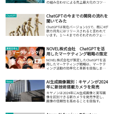
の組み合わせによる売上最大化のコツを
紹介します。
ChatGPTの今までの開発の流れを
ChatGPT
聞いてみた
ChatGPTは現在バージョン3.5で、既に4が
数カ月先にはリリースされると言われて
います。１～４までのそれぞれのフェイ
ズでどのような開発をされていたかを聞
いていきたいと思います。
NOVEL株式会社 ChatGPTを活
業務効率化
用したマーケティング戦略の策定
NOVEL株式会社が策定したChatGPTを活
用したマーケティング戦略は、マーケテ
ィング活動の効率化と革新を目指しま
す。
AI生成画像識別：キヤノンが2024
News
年に新技術搭載カメラを発売
キヤノンは2024年にAI生成画像と実写画
像を区別できる新カメラを発売予定し、
画像の信頼性を高めることを目指す。