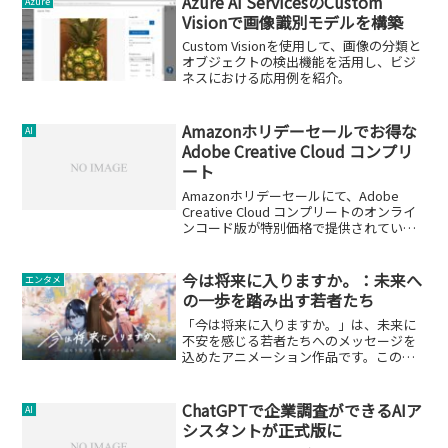
Azure AI ServicesのCustom
Azure
Visionで画像識別モデルを構築
Custom Visionを使用して、画像の分類と
オブジェクトの検出機能を活用し、ビジ
ネスにおける応用例を紹介。
Amazonホリデーセールでお得な
AI
Adobe Creative Cloud コンプリ
ート
Amazonホリデーセールにて、Adobe
Creative Cloud コンプリートのオンライ
ンコード版が特別価格で提供されていま
す。クリエイティブソフトウェアの豊富
なラインナップを手頃な価格で。
今は将来に入りますか。：未来へ
エンタメ
の一歩を踏み出す若者たち
「今は将来に入りますか。」は、未来に
不安を感じる若者たちへのメッセージを
込めたアニメーション作品です。この記
事では、作品の内容とその影響について
深く掘り下げます。
ChatGPTで企業調査ができるAIア
AI
シスタントが正式版に