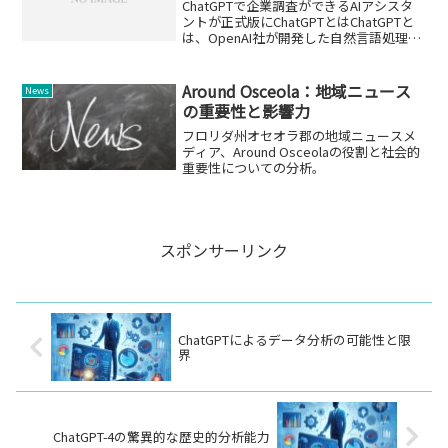
ChatGPTで企業調査ができるAIアシスタ
ントが正式版にChatGPTとはChatGPTと
は、OpenAI社が開発した自然言語処理の
技術です。ChatGPTは、人間と自然な会
話ができるように訓練されたAIで、さま
ざまな質問に答えたり、話題...
Around Osceola：地域ニュース
News
の重要性と影響力
フロリダ州オセオラ郡の地域ニュースメ
ディア、Around Osceolaの役割と社会的
重要性についての分析。
スポンサーリンク
ChatGPTによるデータ分析の可能性と限
界
ChatGPT-4の驚異的な歴史的分析能力