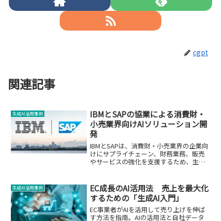
cgpt
関連記事
IBMとSAPの協業による消費財・
生成AI活用事例
小売業界向けAIソリューション開
発
IBMとSAPは、消費財・小売業界の企業向
けにサプライチェーン、財務業務、販売
やサービスの強化を支援するため、生成
AIを活用した新しいソリューションを開
発します。
EC成長のAI活用法 売上を最大化
生成AI活用事例
するための「生成AI入門」
EC事業者がAIを活用して売り上げを伸ば
す方法を指南。AIの活用法と自社データ