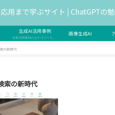
応用まで学ぶサイト | ChatGPTの勉強
生成AI活用事例
画像生成AI
企業活用事例のカテゴリーです。生成AIは、人工知能の一種で、新しいデータやコンテンツを生成する能力を持つAIのことを指し、様々な企業で新サービスの開発や自社の業務効率化で導入が検討されています。 生成AIのメリットや効果 ユーザーの満足度やエンゲージメントを高める コストや時間の削減や品質の向上を実現する 新しい価値やイノベーションを生み出す 生成AIの課題や注意点 生成AIの出力の信頼性や公平性…
索の新時代
検索の新時代