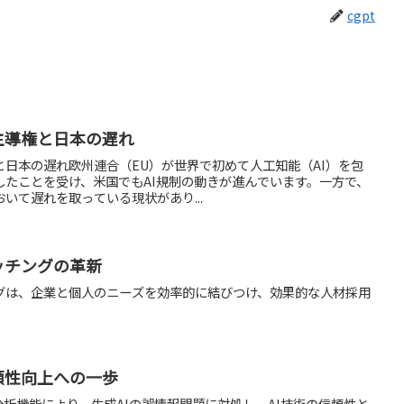
cgpt
主導権と日本の遅れ
と日本の遅れ欧州連合（EU）が世界で初めて人工知能（AI）を包
したことを受け、米国でもAI規制の動きが進んでいます。一方で、
いて遅れを取っている現状があり...
ッチングの革新
ングは、企業と個人のニーズを効率的に結びつけ、効果的な人材採用
。
頼性向上への一歩
I分析機能により、生成AIの誤情報問題に対処し、AI技術の信頼性と