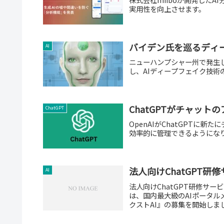
実用性を向上させます。
バイデン氏を巡るディ
AI
ニューハンプシャー州で発生
し、AIディープフェイク技術
ChatGPTがチャット
ChatGPT
OpenAIがChatGPTに
効率的に管理できるようにな
法人向けChatGPT研
AI
法人向けChatGPT研修サ
は、国内最大級のAIポータルメ
クストAI』の募集を開始しまし