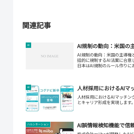
関連記事
AI規制の動向：米国の
AI
AI規制の動向：米国の主導権
括的に規制するAI法案に合意
日本はAI規制のルール作りにお
人材採用におけるAIマ
AI
人材採用におけるAIマッチ
とキャリア形成を実現します
AI誤情報検知機能で信
ハルシネーション
株式会社miiboが開発したA