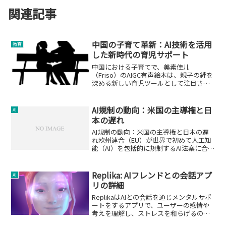
関連記事
中国の子育て革新：AI技術を活用
教育
した新時代の育児サポート
中国における子育てで、美素佳儿
（Friso）のAIGC有声絵本は、親子の絆を
深める新しい育児ツールとして注目され
ています。
AI規制の動向：米国の主導権と日
AI
本の遅れ
AI規制の動向：米国の主導権と日本の遅
れ欧州連合（EU）が世界で初めて人工知
能（AI）を包括的に規制するAI法案に合意
したことを受け、米国でもAI規制の動き
が進んでいます。一方で、日本はAI規制の
ルール作りにおいて遅れを取っている現
Replika: AIフレンドとの会話アプ
AI
状があり...
リの詳細
ReplikaはAIとの会話を通じメンタルサポ
ートをするアプリで、ユーザーの感情や
考えを理解し、ストレスを和らげるのに
役立ちます。