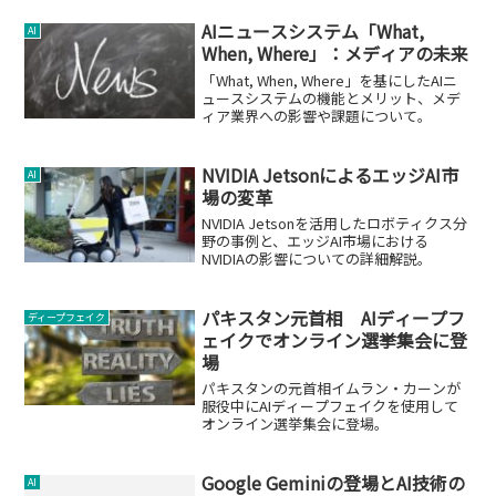
AIニュースシステム「What,
AI
When, Where」：メディアの未来
「What, When, Where」を基にしたAIニ
ュースシステムの機能とメリット、メデ
ィア業界への影響や課題について。
NVIDIA JetsonによるエッジAI市
AI
場の変革
NVIDIA Jetsonを活用したロボティクス分
野の事例と、エッジAI市場における
NVIDIAの影響についての詳細解説。
パキスタン元首相 AIディープフ
ディープフェイク
ェイクでオンライン選挙集会に登
場
パキスタンの元首相イムラン・カーンが
服役中にAIディープフェイクを使用して
オンライン選挙集会に登場。
Google Geminiの登場とAI技術の
AI