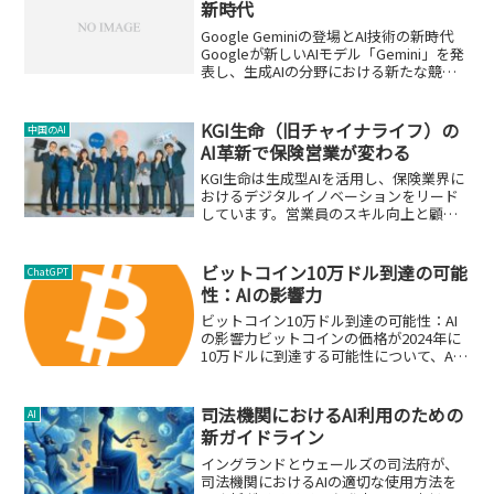
新時代
Google Geminiの登場とAI技術の新時代
Googleが新しいAIモデル「Gemini」を発
表し、生成AIの分野における新たな競争
の幕開けを告げました。このモデルは、
テキスト生成に特化した大規模言語モデ
ル（LLM）を超える、革新的な...
KGI生命（旧チャイナライフ）の
中国のAI
AI革新で保険営業が変わる
KGI生命は生成型AIを活用し、保険業界に
おけるデジタルイノベーションをリード
しています。営業員のスキル向上と顧客
体験の改善に貢献します。
ビットコイン10万ドル到達の可能
ChatGPT
性：AIの影響力
ビットコイン10万ドル到達の可能性：AI
の影響力ビットコインの価格が2024年に
10万ドルに到達する可能性について、AI
の観点から分析します。この記事では、
ビットコインの将来的な価格予測と、そ
れにAIがどのように影響を与えるかに焦
司法機関におけるAI利用のための
AI
点を当てま...
新ガイドライン
イングランドとウェールズの司法府が、
司法機関におけるAIの適切な使用方法を