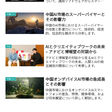
ついて、通用ソフトウェアからスマート
デバイスまで詳細に解説します。
中国AI市場のスーパーバイヤーと
中国のAI
その影響力
中国のAI市場におけるスーパーバイヤー
の役割と影響力について、技術的、経済
的、社会的な観点から分析します。
AIとクリエイティブワークの未来
対談
– アドビと博報堂の対談から
アドビと博報堂の対談から見るAIとクリ
エイティブワークの未来。人間とAIの相
互補完の関係について考察します。
中国オンデバイスAI市場の急成長
中国のAI
とその影響
中国市場におけるオンデバイスAIスマー
トフォンの普及、特徴、競争環境、およ
び将来展望について詳しく解説します。