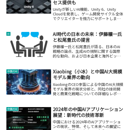
セス提供も
Unityが新しいAI機能、Unity 6、Unity
Cloudを発表し、ゲーム開発サイクル全体
でクリエイターを強力にサポートしま
す。
AI時代の日本の未来：伊藤穰一氏
AI
と松尾豊氏の提言
伊藤穰一氏と松尾豊氏が語る、日本のAI
戦略の論点、生成AIの規制に関する国際
的な動向、および日本企業と海外ビッグ
テックの違いについての分析。
Xiaobing（小冰）と中国AI大規模
中国のAI
モデル業界の動向
XiaobingのCEO李笛による中国のAI大規模
モデル業界の現状分析と、同社の技術開
発と商業化戦略についての詳細なレポー
ト。
2024年の中国AIアプリケーション
中国のAI
展望：新時代の技術革新
中国における2024年のAIアプリケーショ
ンの現状、特徴、そして未来への展望に