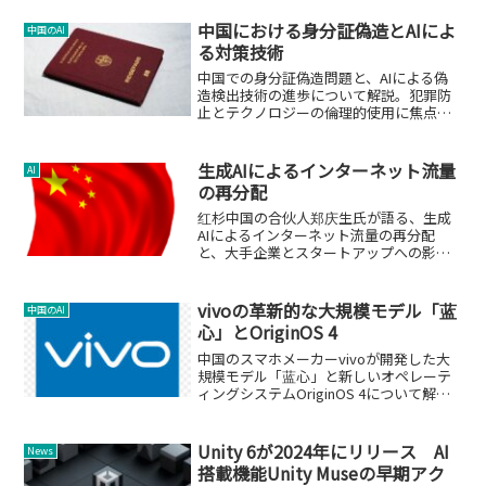
中国における身分証偽造とAIによ
中国のAI
る対策技術
中国での身分証偽造問題と、AIによる偽
造検出技術の進歩について解説。犯罪防
止とテクノロジーの倫理的使用に焦点を
当てます。
生成AIによるインターネット流量
AI
の再分配
红杉中国の合伙人郑庆生氏が語る、生成
AIによるインターネット流量の再分配
と、大手企業とスタートアップへの影響
について。
vivoの革新的な大規模モデル「蓝
中国のAI
心」とOriginOS 4
中国のスマホメーカーvivoが開発した大
規模モデル「蓝心」と新しいオペレーテ
ィングシステムOriginOS 4について解説
します。
Unity 6が2024年にリリース AI
News
搭載機能Unity Museの早期アク