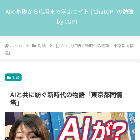
AIの基礎から応用まで学ぶサイト | ChatGPTの勉強
by CGPT
ホーム
対談
AIと共に紡ぐ新時代の物語「東京都同情
塔」
対談
AIと共に紡ぐ新時代の物語「東京都同情
塔」