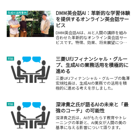
ス。
DMM英会話AI：革新的な学習体験
生成AI活用事例
を提供するオンライン英会話サー
ビス
DMM英会話AIは、AIと人間の講師を組み
合わせた革新的なオンライン英会話サー
ビスです。特徴、効果、将来展望につい
て詳しく解説します。
三菱UFJフィナンシャル・グルー
対談
プ、生成AIの業務活用を積極的に
進める
三菱UFJフィナンシャル・グループの亀澤
宏規社長は、生成AIの業務での活用を積
極的に進める考えを示しました。
深津貴之氏が語るAIの未来と「最
対談
強のコーチ」の可能性
深津貴之氏は、AIがもたらす教育やトレ
ーニングの革新と、AI美女が人間の美の
基準に与える影響について語ります。