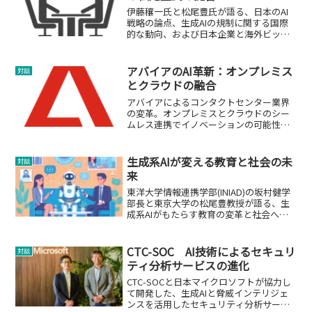
伊藤穰一氏と松尾豊氏が語る、日本のAI
戦略の論点、生成AIの規制に関する国際
的な動向、および日本企業と海外ビッグ
テックの違いについての分析。
アバイアのAI革新：オンプレミス
対談
とクラウドの融合
アバイアによるコンタクトセンター業界
の変革。オンプレミスとクラウドのシー
ムレス連携でイノベーションの可能性を
探る。
生成系AIが変える教育と社会の未
対談
来
東洋大学情報連携学部(INIAD)の坂村健学
部長と東京大学の松尾豊教授が語る、生
成系AIがもたらす教育の変革と社会への
影響。
CTC-SOC AI技術によるセキュリ
対談
ティ分析サービスの進化
CTC-SOCと日本マイクロソフトが協力し
て開発した、生成AIと脅威インテリジェ
ンスを活用したセキュリティ分析サービ