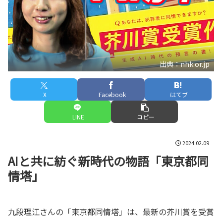
出典：nhk.or.jp
X
Facebook
はてブ
LINE
コピー
2024.02.09
AIと共に紡ぐ新時代の物語「東京都同
情塔」
九段理江さんの「東京都同情塔」は、最新の芥川賞を受賞