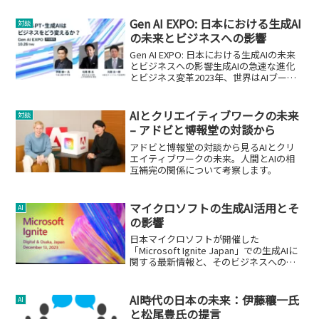
Gen AI EXPO: 日本における生成AI
対談
の未来とビジネスへの影響
Gen AI EXPO: 日本における生成AIの未来
とビジネスへの影響生成AIの急速な進化
とビジネス変革2023年、世界はAIブーム
の渦中にあり、特に日本における生成AI
の進化が注目されています。次世代AIの
フロントランナーである対話型生成...
AIとクリエイティブワークの未来
対談
– アドビと博報堂の対談から
アドビと博報堂の対談から見るAIとクリ
エイティブワークの未来。人間とAIの相
互補完の関係について考察します。
マイクロソフトの生成AI活用とそ
AI
の影響
日本マイクロソフトが開催した
「Microsoft Ignite Japan」での生成AIに
関する最新情報と、そのビジネスへの応
用について。
AI時代の日本の未来：伊藤穰一氏
AI
と松尾豊氏の提言