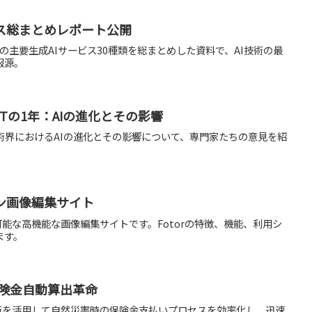
ビス総まとめレポート公開
内外の主要生成AIサービス30種類を総まとめした資料で、AI技術の最
報源。
PTの1年：AIの進化とその影響
の学術界におけるAIの進化とその影響について、専門家たちの意見を紹
ライン画像編集サイト
用可能な高機能な画像編集サイトです。Fotorの特徴、機能、利用シ
ます。
よる保険金自動算出革命
AI技術を活用して自然災害時の保険金支払いプロセスを効率化し、迅速