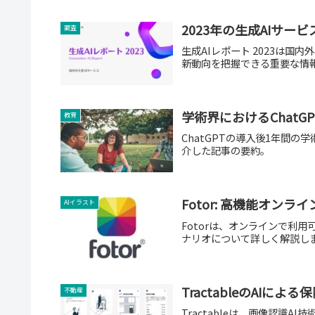
2023年の生成AIサー
調査
生成AIレポート 2023は国
新動向を把握できる重要な情
学術界におけるChatG
教育
ChatGPTの導入後1年間
介した記事の要約。
Fotor: 高機能オン
AIイラスト
Fotorは、オンラインで利
ナリオについて詳しく解説し
TractableのAIに
不動産
Tractableは、画像認識