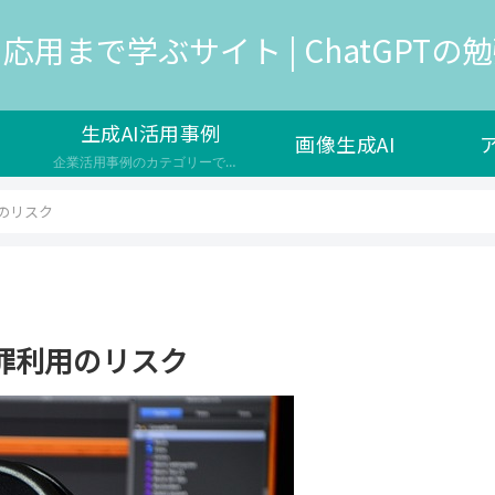
応用まで学ぶサイト | ChatGPTの勉強
生成AI活用事例
画像生成AI
企業活用事例のカテゴリーです。生成AIは、人工知能の一種で、新しいデータやコンテンツを生成する能力を持つAIのことを指し、様々な企業で新サービスの開発や自社の業務効率化で導入が検討されています。 生成AIのメリットや効果 ユーザーの満足度やエンゲージメントを高める コストや時間の削減や品質の向上を実現する 新しい価値やイノベーションを生み出す 生成AIの課題や注意点 生成AIの出力の信頼性や公平性…
のリスク
罪利用のリスク