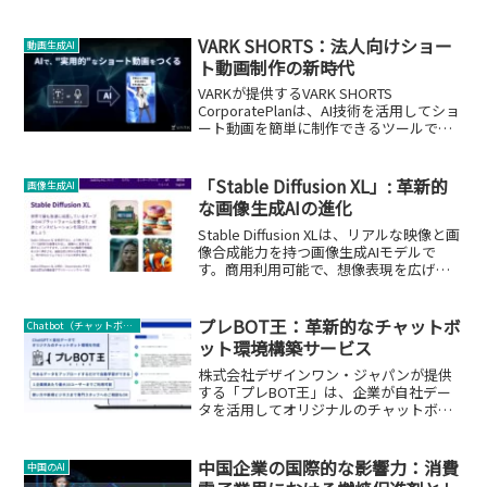
VARK SHORTS：法人向けショー
動画生成AI
ト動画制作の新時代
VARKが提供するVARK SHORTS
CorporatePlanは、AI技術を活用してショ
ート動画を簡単に制作できるツールで
す。
「Stable Diffusion XL」: 革新的
画像生成AI
な画像生成AIの進化
Stable Diffusion XLは、リアルな映像と画
像合成能力を持つ画像生成AIモデルで
す。商用利用可能で、想像表現を広げま
す。
プレBOT王：革新的なチャットボ
Chatbot（チャットボット）
ット環境構築サービス
株式会社デザインワン・ジャパンが提供
する「プレBOT王」は、企業が自社デー
タを活用してオリジナルのチャットボッ
ト環境を構築できる革新的なサービスで
す。簡単操作とカスタマイズの自由度が
特徴です。
中国企業の国際的な影響力：消費
中国のAI