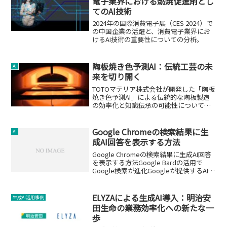
電子業界における燃焼促進剤とし
てのAI技術
2024年の国際消費電子展（CES 2024）で
の中国企業の活躍と、消費電子業界にお
けるAI技術の重要性についての分析。
陶板焼き色予測AI：伝統工芸の未
AI
来を切り開く
TOTOマテリア株式会社が開発した「陶板
焼き色予測AI」による伝統的な陶板製造
の効率化と知識伝承の可能性についての
詳細解説。
Google Chromeの検索結果に生
AI
成AI回答を表示する方法
Google Chromeの検索結果に生成AI回答
を表示する方法Google Bardの活用で
Google検索が進化Googleが提供するAIチ
ャットサービス「Google Bard」を有効
にすると、Google ChromeのGoogle...
ELYZAによる生成AI導入：明治安
生成AI活用事例
田生命の業務効率化への新たな一
歩