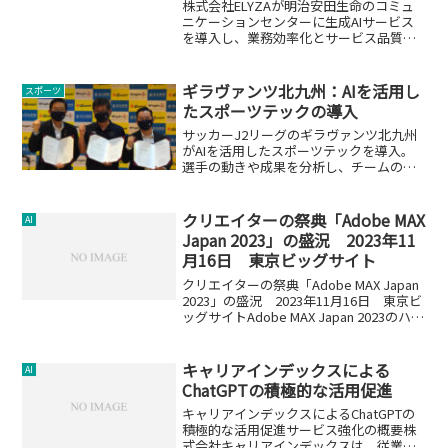
株式会社ELYZAが明治安田生命のコミュ
ニケーションセンターに生成AIサービス
を導入し、業務効率化とサービス品質の
向上を実現。
ギラヴァンツ北九州：AIを活用し
スポーツ
たスポーツテックの導入
サッカーJ2リーグのギラヴァンツ北九州
がAIを活用したスポーツテックを導入。
選手の動きや成果を分析し、チームの成
長を目指します。
クリエイターの祭典「Adobe MAX
AI
Japan 2023」の盛況 2023年11
月16日 東京ビッグサイト
クリエイターの祭典「Adobe MAX Japan
2023」の盛況 2023年11月16日 東京ビ
ッグサイトAdobe MAX Japan 2023のハイ
ライト2023年11月16日に東京ビッグサイ
トで開催された「Adobe MAX Ja...
キャリアインデックスによる
AI
ChatGPTの積極的な活用促進
キャリアインデックスによるChatGPTの
積極的な活用促進サービス強化の概要株
式会社キャリアインデックスは、従業員