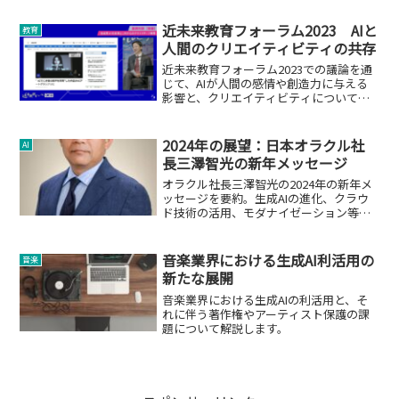
近未来教育フォーラム2023 AIと
教育
人間のクリエイティビティの共存
近未来教育フォーラム2023での議論を通
じて、AIが人間の感情や創造力に与える
影響と、クリエイティビティについて考
察します。
2024年の展望：日本オラクル社
AI
長三澤智光の新年メッセージ
オラクル社長三澤智光の2024年の新年メ
ッセージを要約。生成AIの進化、クラウ
ド技術の活用、モダナイゼーション等の
戦略を紹介。
音楽業界における生成AI利活用の
音楽
新たな展開
音楽業界における生成AIの利活用と、そ
れに伴う著作権やアーティスト保護の課
題について解説します。