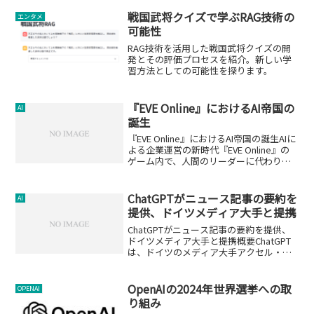
戦国武将クイズで学ぶRAG技術の
エンタメ
可能性
RAG技術を活用した戦国武将クイズの開
発とその評価プロセスを紹介。新しい学
習方法としての可能性を探ります。
『EVE Online』におけるAI帝国の
AI
誕生
『EVE Online』におけるAI帝国の誕生AIに
よる企業運営の新時代『EVE Online』の
ゲーム内で、人間のリーダーに代わり
ChatGPTを主体とするAIが企業を運営す
る「Neural Nexus」という組織が登場し
ました。この動き...
ChatGPTがニュース記事の要約を
AI
提供、ドイツメディア大手と提携
ChatGPTがニュース記事の要約を提供、
ドイツメディア大手と提携概要ChatGPT
は、ドイツのメディア大手アクセル・シ
ュプリンガーとの提携を通じて、ポリテ
ィコやビジネスインサイダーなどの有料
ニュース記事の要約を提供することにな
OpenAIの2024年世界選挙への取
OPENAI
りました。こ...
り組み