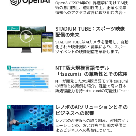
OpenAIが2024年の世界選挙に向けてAI技
術の悪用防止、透明性向上、正確な投票
情報へのアクセス改善に取り組む内容を
要約。
STADIUM TUBE：スポーツ映像
スポーツ
配信の未来
STADIUM TUBEはAIカメラを活用し、自動
化された映像撮影と編集により、スポー
ツイベントの映像配信を革新します。
NTT版大規模言語モデル
AI
「tsuzumi」の革新性とその応用
NTTが開発した大規模言語モデルtsuzumi
の特徴と応用例を紹介。軽量で高い日本
語処理能力を持つtsuzumiの可能性につい
て。
レノボのAIソリューションとその
AI
ビジネスへの影響
レノボのAI技術への取り組み、AI対応ソリ
ューションの、および専門知識の提供に
よるビジネスへの影響について。