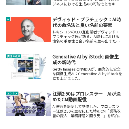
ジネスにおける生成AIの可能性とセキュ
リティ、ガバナンスの重要性を探りま
す。
デヴィッド・プラチェック：AI時
AI
代の命名法と良い名前の要素
レキシコンのCEO兼創業者デヴィッド・
プラチェック氏が語る、AI時代における
命名の重要性と良い名前を生み出すため
の要素。
Generative AI by iStock: 画像生
画像生成AI
成の新時代
Getty ImagesとNVIDIAが、商業的に安全
な画像生成AI：Generative AI by iStockを
立ち上げました。
江頭2:50はプロレスラー AIが決
エンタメ
めたCM動画配役
AI技術を駆使して制作した、プロレスラ
ー江頭2:50を主役にした特別CM「業務改
善の変人 - 業務課題と闘う男 –」を紹介。