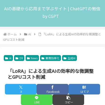
AIの基礎から応用まで学ぶサイト | ChatGPTの勉強
by CGPT
ホーム
AI
「LoRA」による生成AIの効率的な微調整と
GPUコスト削減
AI
DX
News
業務効率化
生成AI
「LoRA」による生成AIの効率的な微調整
とGPUコスト削減
X
Facebook
はてブ
LINE
コピー