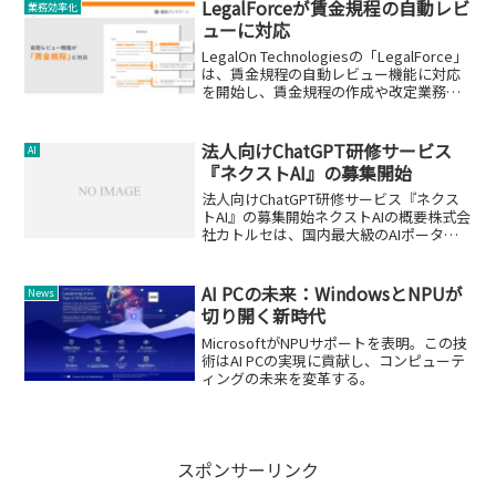
LegalForceが賃金規程の自動レビ
業務効率化
ューに対応
LegalOn Technologiesの「LegalForce」
は、賃金規程の自動レビュー機能に対応
を開始し、賃金規程の作成や改定業務の
効率化を実現します。
法人向けChatGPT研修サービス
AI
『ネクストAI』の募集開始
法人向けChatGPT研修サービス『ネクス
トAI』の募集開始ネクストAIの概要株式会
社カトルセは、国内最大級のAIポータル
メディア「AIsmiley」にて、法人向け
ChatGPT研修サービス『ネクストAI』の
募集を開始しました。このサービス...
AI PCの未来：WindowsとNPUが
News
切り開く新時代
MicrosoftがNPUサポートを表明。この技
術はAI PCの実現に貢献し、コンピューテ
ィングの未来を変革する。
スポンサーリンク