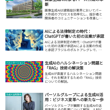
新
画像生成AIは建築設計業界においてパー
ス作成のプロセスを効率化し、設計者と
関係者のコミュニケーションを改善しま
す。
AIによる法律制定の時代：
AI
ChatGPTが書いた初の法案が承認
AIによる法律制定の時代：ChatGPTが書
いた初の法案が承認AIによる法案の作成
と承認ブラジルのポルトアレグレで、
AI（人工知能）によって書かれた初の法
案が承認されました。ChatGPTはわずか
数分でこの法案を準備し、市議会の全36
生成AIのハルシネーション問題と
ハルシネーション
人の議...
「RAG」技術の解決策
生成AIが直面するハルシネーション問題
と、それを解決するための「RAG」技術
についての解説。
パーソルグループによる生成AI活
生成AI活用事例
用：ビジネス変革への新たな一歩
パーソルグループが展開する生成AIの活
用事例とその影響について解説。人材ビ