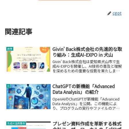
cgpt
関連記事
Givin’ Back株式会社の先進的な取
教育
り組み：生成AI-EXPO in 犬山
Givin' Back株式会社は愛知県犬山市で生
成AI-EXPOを開催し、AI技術の普及と理解
を深めるための重要な役割を果たしまし
た。
ChatGPTの新機能「Advanced
AI
Data Analysis」の紹介
OpenAIのChatGPTが新機能「Advanced
Data Analysis」を公開。この機能によ
り、プログラムの実行やファイルのアッ
プロード・ダウンロードが可能に。
プレゼン資料作成を革新する株式
生成AI活用事例