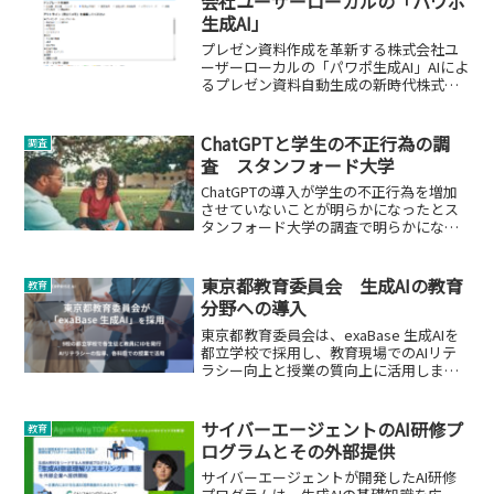
会社ユーザーローカルの「パワポ
生成AI」
プレゼン資料作成を革新する株式会社ユ
ーザーローカルの「パワポ生成AI」AIによ
るプレゼン資料自動生成の新時代株式会
社ユーザーローカルは、プレゼンテーシ
ョン資料をAIで自動生成するWebサービ
スツール「パワポ生成AI」を無償で提供
ChatGPTと学生の不正行為の調
調査
開始しました...
査 スタンフォード大学
ChatGPTの導入が学生の不正行為を増加
させていないことが明らかになったとス
タンフォード大学の調査で明らかになり
ました。
東京都教育委員会 生成AIの教育
教育
分野への導入
東京都教育委員会は、exaBase 生成AIを
都立学校で採用し、教育現場でのAIリテ
ラシー向上と授業の質向上に活用しま
す。
サイバーエージェントのAI研修プ
教育
ログラムとその外部提供
サイバーエージェントが開発したAI研修