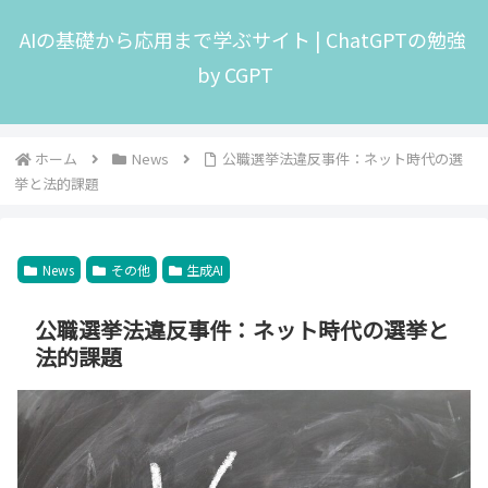
AIの基礎から応用まで学ぶサイト | ChatGPTの勉強
by CGPT
ホーム
News
公職選挙法違反事件：ネット時代の選
挙と法的課題
News
その他
生成AI
公職選挙法違反事件：ネット時代の選挙と
法的課題