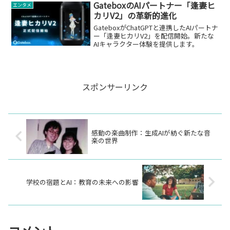
数分でこの法案を準備し、市議会の全36
GateboxのAIパートナー「逢妻ヒ
エンタメ
人の議...
カリV2」の革新的進化
GateboxがChatGPTと連携したAIパートナ
ー「逢妻ヒカリV2」を配信開始。新たな
AIキャラクター体験を提供します。
スポンサーリンク
感動の楽曲制作：生成AIが紡ぐ新たな音
楽の世界
学校の宿題とAI：教育の未来への影響