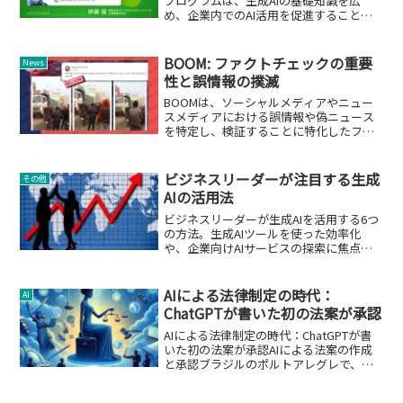
プログラムは、生成AIの基礎知識を広
め、企業内でのAI活用を促進することを
目的としています。
BOOM: ファクトチェックの重要
News
性と誤情報の撲滅
BOOMは、ソーシャルメディアやニュー
スメディアにおける誤情報や偽ニュース
を特定し、検証することに特化したファ
クトチェック組織です。
ビジネスリーダーが注目する生成
その他
AIの活用法
ビジネスリーダーが生成AIを活用する6つ
の方法。生成AIツールを使った効率化
や、企業向けAIサービスの探索に焦点を
当てます。
AIによる法律制定の時代：
AI
ChatGPTが書いた初の法案が承認
AIによる法律制定の時代：ChatGPTが書
いた初の法案が承認AIによる法案の作成
と承認ブラジルのポルトアレグレで、
AI（人工知能）によって書かれた初の法
案が承認されました。ChatGPTはわずか