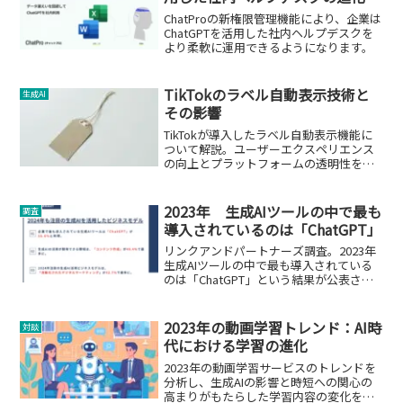
ChatProの新権限管理機能により、企業は
ChatGPTを活用した社内ヘルプデスクを
より柔軟に運用できるようになります。
TikTokのラベル自動表示技術と
生成AI
その影響
TikTokが導入したラベル自動表示機能に
ついて解説。ユーザーエクスペリエンス
の向上とプラットフォームの透明性を促
進。
2023年 生成AIツールの中で最も
調査
導入されているのは「ChatGPT」
リンクアンドパートナーズ調査。2023年
生成AIツールの中で最も導入されている
のは「ChatGPT」という結果が公表され
ました。
2023年の動画学習トレンド：AI時
対談
代における学習の進化
2023年の動画学習サービスのトレンドを
分析し、生成AIの影響と時短への関心の
高まりがもたらした学習内容の変化を紹