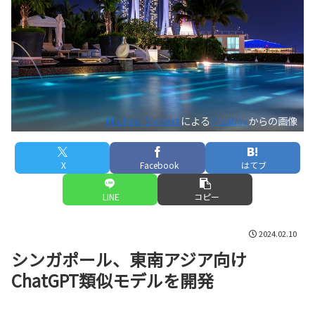
Michael Siebert
による
Pixabay
からの画像
X
Facebook
はてブ
LINE
コピー
2024.02.10
シンガポール、東南アジア向け
ChatGPT類似モデルを開発