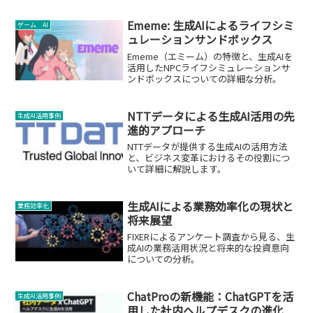
Ememe: 生成AIによるライフシミ
ゲーム AI
ュレーションサンドボックス
Ememe（エミーム）の特徴と、生成AIを
活用したNPCライフシミュレーションサ
ンドボックスについての詳細な分析。
NTTデータによる生成AI活用の先
生成AI活用事例
進的アプローチ
NTTデータが提供する生成AIの活用方法
と、ビジネス変革におけるその役割につ
いて詳細に解説します。
生成AIによる業務効率化の現状と
業務効率化
将来展望
FIXERによるアンケート調査から見る、生
成AIの業務活用状況と将来的な投資意向
についての分析。
ChatProの新機能：ChatGPTを活
生成AI活用事例
用した社内ヘルプデスクの進化