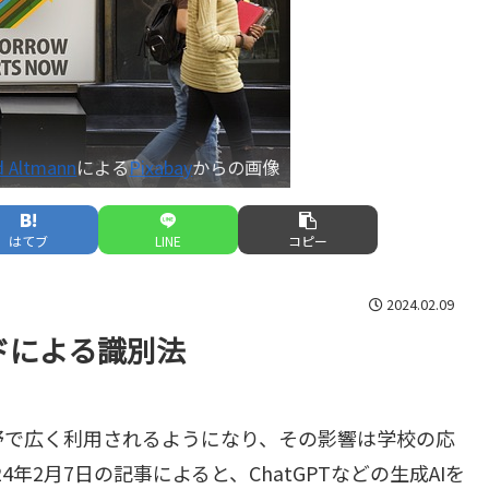
d Altmann
による
Pixabay
からの画像
はてブ
LINE
コピー
2024.02.09
ードによる識別法
野で広く利用されるようになり、その影響は学校の応
24年2月7日の記事によると、ChatGPTなどの生成AIを