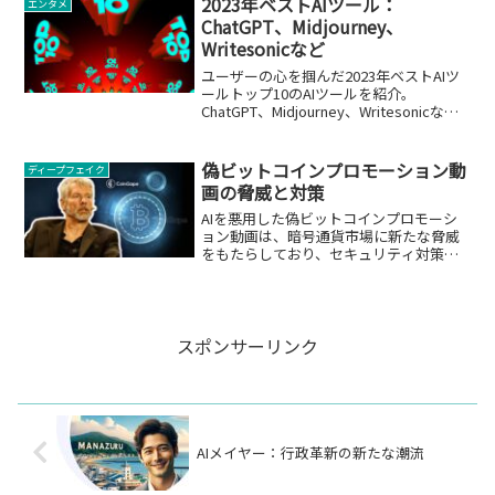
2023年ベストAIツール：
エンタメ
ChatGPT、Midjourney、
Writesonicなど
ユーザーの心を掴んだ2023年ベストAIツ
ールトップ10のAIツールを紹介。
ChatGPT、Midjourney、Writesonicな
ど。
偽ビットコインプロモーション動
ディープフェイク
画の脅威と対策
AIを悪用した偽ビットコインプロモーシ
ョン動画は、暗号通貨市場に新たな脅威
をもたらしており、セキュリティ対策の
強化が求められています。
スポンサーリンク
AIメイヤー：行政革新の新たな潮流