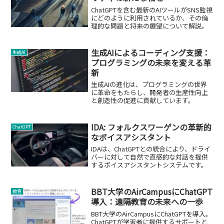
ChatGPTを含む最新のAIツールがSNS監視
にどのように利用されているか、その倫
理的な問題と将来の展望について解説。
生成AIによるコーディング支援：
生成AI
プログラミングの未来を変える革
新
生成AIの進化は、プログラミングの世界
に革命をもたらし、開発者の生産性向上
と創造性の促進に貢献しています。
IDA: フォルクスワーゲンの革新的
ChatGPT
なボイスアシスタント
IDAは、ChatGPTとの統合により、ドライ
バーに対して自然で直感的な対話を提供
するボイスアシスタントシステムです。
BBT大学のAirCampusにChatGPT
教育
導入：遠隔教育の未来への一歩
BBT大学のAirCampusにChatGPTを導入。
ChatGPTが学習者に提供するサポートと