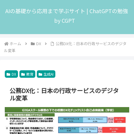
AIの基礎から応用まで学ぶサイト | ChatGPTの勉強
by CGPT
ホーム
DX
公務DX化：日本の行政サービスのデジタ
ル変革
DX
教育
生成AI
公務DX化：日本の行政サービスのデジタ
ル変革