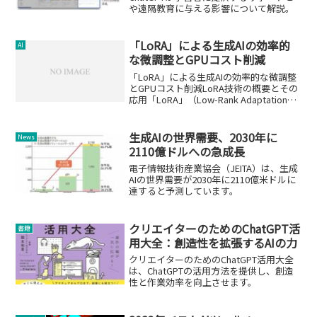
や遠隔教育に与える影響について解説。
「LoRA」による生成AIの効率的
AI
な微調整とGPUコスト削減
「LoRA」による生成AIの効率的な微調整
とGPUコスト削減LoRA技術の概要とその
応用「LoRA」（Low-Rank Adaptation）
は、大規模言語モデル（LLM）や画像生
成AIを効率良く調整する手法の一つで
す。この技術は、特定のタ...
生成AIの世界需要、2030年に
News
2110億ドルへの急成長
電子情報技術産業協会（JEITA）は、生成
AIの世界需要が2030年に2110億米ドルに
達すると予測しています。
クリエイターのためのChatGPT活
書籍
用大全：創造性を拡張するAIの力
クリエイターのためのChatGPT活用大全
は、ChatGPTの活用方法を提供し、創造
性と作業効率を向上させます。