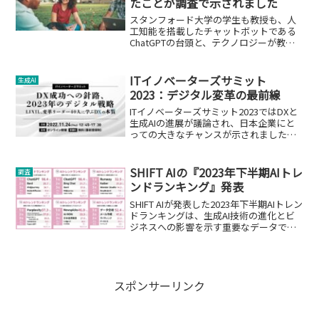
たことが調査で示されました
スタンフォード大学の学生も教授も、人
工知能を搭載したチャットボットである
ChatGPTの台頭と、テクノロジーが教育
に与える影響に取り組んでいます。
ITイノベーターズサミット
生成AI
2023：デジタル変革の最前線
ITイノベーターズサミット2023ではDXと
生成AIの進展が議論され、日本企業にと
っての大きなチャンスが示されました。
企業の業務改善やイノベーションの加速
が期待されます。
SHIFT AIの『2023年下半期AIトレ
調査
ンドランキング』発表
SHIFT AIが発表した2023年下半期AIトレン
ドランキングは、生成AI技術の進化とビ
ジネスへの影響を示す重要なデータで
す。
スポンサーリンク