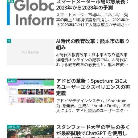
スマートメーター市場の急成長：
調査
2023年から2028年の予測
スマートメーター市場は、エネルギー効
率の向上と環境保護を目指し、2023年か
ら2028年にかけて大幅な成長が予測され
ています。
AI時代の教育改革：熊本市の取り
AI
組み
AI時代の教育改革：熊本市の取り組み東
洋経済オンラインの記事では、AI時代に
おける教育改革の必要性と、熊本市教育
長の遠藤洋路氏による先進的な学校改革
の取り組みが紹介されています。この改
革は、子どもたちが自ら考え、主体的に
アドビの革新：Spectrum 2によ
生成AI
行動できる人材を育成...
るユーザーエクスペリエンスの再
定義
アドビがデザインシステム「Spectrum
2」を発表。生成AI「Adobe Firefly」の導
入により、アドビ製品のユーザーエクス
ペリエンスが根本から見直されます。
スタンフォード大学の学生の多く
ChatGPT
が最終試験でChatGPT を使用し