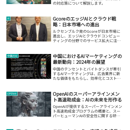
の対応策について解説します。
GcoreのエッジAIとクラウド戦
AI
略：日本市場への進出
ルクセンブルク発のGcoreが日本市場に
進出し、エッジAIとクラウドコンピュー
ティングの分野でのサービス拡大に注
力。
中国におけるAIマーケティングの
中国のAI
最新動向：2024年の展望
中国のテンセントとバイトダンスが牽引
するAIマーケティングは、広告業界に新
たな価値をもたらし、効率化とコスト削
減を実現しています。
OpenAIのスーパーアラインメン
OPENAI
ト高速助成金：AIの未来を形作る
OpenAIが提供するスーパーアラインメン
ト高速助成金プログラムの概要と、スー
パーヒューマンAIの安全性に関する研究
について。