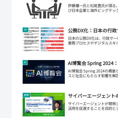
伊藤穰一氏と松尾豊氏が語る、
び日本企業と海外ビッグテッ
公務DX化：日本の行
DX
日本の公務DX化は、行政サ
業務プロセスやデジタルスキ
AI博覧会 Spring 20
AI
AI博覧会 Spring 202
スと社会にもたらす影響を解
サイバーエージェントの
教育
サイバーエージェントが開発し
活用を促進することを目的と