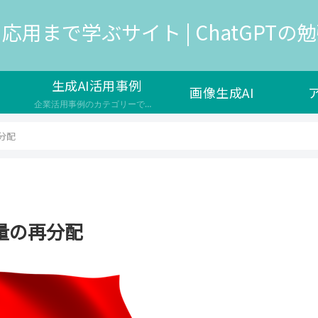
応用まで学ぶサイト | ChatGPTの勉強
生成AI活用事例
画像生成AI
企業活用事例のカテゴリーです。生成AIは、人工知能の一種で、新しいデータやコンテンツを生成する能力を持つAIのことを指し、様々な企業で新サービスの開発や自社の業務効率化で導入が検討されています。 生成AIのメリットや効果 ユーザーの満足度やエンゲージメントを高める コストや時間の削減や品質の向上を実現する 新しい価値やイノベーションを生み出す 生成AIの課題や注意点 生成AIの出力の信頼性や公平性…
分配
量の再分配