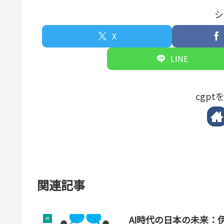
シ
X
LINE
cgp
関連記事
AI時代の日本の未来：
AI