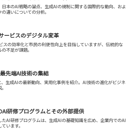
日本のAI戦略の論点、生成AIの規制に関する国際的な動向、およ
クの違いについての分析。
政サービスのデジタル変革
ービスの効率化と市民の利便性向上を目指していますが、伝統的な
ルの不足が課題。
24：最先端AI技術の集結
4の概要と、生成AIの最新動向、実用化事例を紹介。AI技術の進化がビジネ
説。
AI研修プログラムとその外部提供
たAI研修プログラムは、生成AIの基礎知識を広め、企業内でのAI
しています。