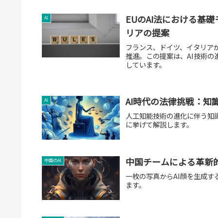
EUのAI法における基
AI
リアの提案
フランス、ドイツ、イタリアが
推進。この提案は、AI技術
しています。
AI時代の法律挑戦：知
AI
人工知能技術の進化に伴う知
に挙げて解説します。
中国チームによる革新的
中国のAI
一枚の写真からAI顔を生成する
ます。