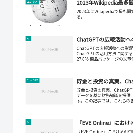
2023年Wikipedia
エンタメ
2023年にWikipediaで
る。
ChatGPTの広報活動
AI
ChatGPTの広報活動への影
ChatGPTの活用方法に関
27.8% 商品パッケージの文章作
貯金と投資の真実、Ch
ChatGPT
貯金と投資の真実、ChatG
データを基に財務知識を提供し
す。この記事では、これらの書
『EVE Online』にお
AI
『EVE Online』におけるA