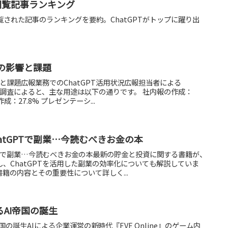
最多閲覧記事ランキング
最も閲覧された記事のランキングを要約。ChatGPTがトップに躍り出
への影響と課題
響と課題広報業務でのChatGPT活用状況広報担当者による
する調査によると、主な用途は以下の通りです。 社内報の作成：
成：27.8% プレゼンテーシ...
atGPTで副業…今読むべきお金の本
PTで副業…今読むべきお金の本最新の貯金と投資に関する書籍が、
、ChatGPTを活用した副業の効率化についても解説していま
籍の内容とその重要性について詳しく...
けるAI帝国の誕生
I帝国の誕生AIによる企業運営の新時代『EVE Online』のゲーム内