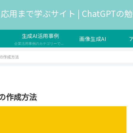
応用まで学ぶサイト | ChatGPTの勉強
生成AI活用事例
画像生成AI
企業活用事例のカテゴリーです。生成AIは、人工知能の一種で、新しいデータやコンテンツを生成する能力を持つAIのことを指し、様々な企業で新サービスの開発や自社の業務効率化で導入が検討されています。 生成AIのメリットや効果 ユーザーの満足度やエンゲージメントを高める コストや時間の削減や品質の向上を実現する 新しい価値やイノベーションを生み出す 生成AIの課題や注意点 生成AIの出力の信頼性や公平性…
書の作成方法
書の作成方法