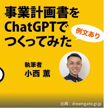
出典：dreamgate.gr.jp