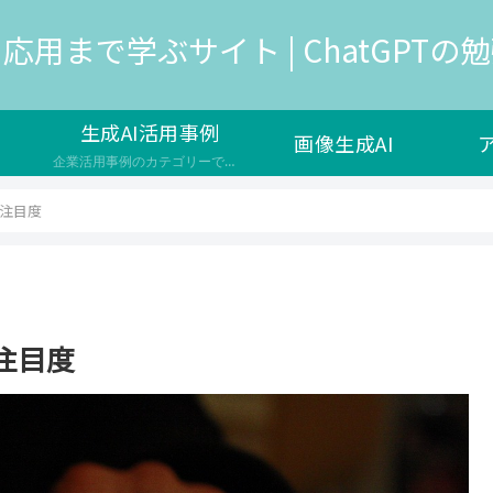
応用まで学ぶサイト | ChatGPTの勉強
生成AI活用事例
画像生成AI
企業活用事例のカテゴリーです。生成AIは、人工知能の一種で、新しいデータやコンテンツを生成する能力を持つAIのことを指し、様々な企業で新サービスの開発や自社の業務効率化で導入が検討されています。 生成AIのメリットや効果 ユーザーの満足度やエンゲージメントを高める コストや時間の削減や品質の向上を実現する 新しい価値やイノベーションを生み出す 生成AIの課題や注意点 生成AIの出力の信頼性や公平性…
の注目度
の注目度