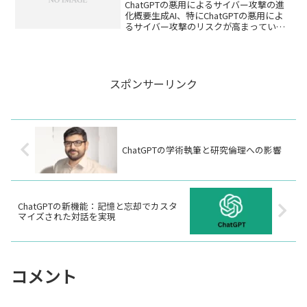
ストデータセットを学習します。一方、
ChatGPTの悪用によるサイバー攻撃の進
通常版の ChatGPT は、より小規模なトラ
化概要生成AI、特にChatGPTの悪用によ
ンスフォーマーアーキテクチャを使用し
るサイバー攻撃のリスクが高まっていま
てトレーニングされたモデルです。この
す。新しい技術の登場は常に悪用の可能
モデルは、約 117 ビットの整数値表現に
性を伴い、ChatGPTの多用途性と強力さ
基づいて、膨大なテキストデータセット
が新たな脅威やリスクの源泉となってい
を学習します。
ます...
スポンサーリンク
ChatGPTの学術執筆と研究倫理への影響
ChatGPTの新機能：記憶と忘却でカスタ
マイズされた対話を実現
コメント