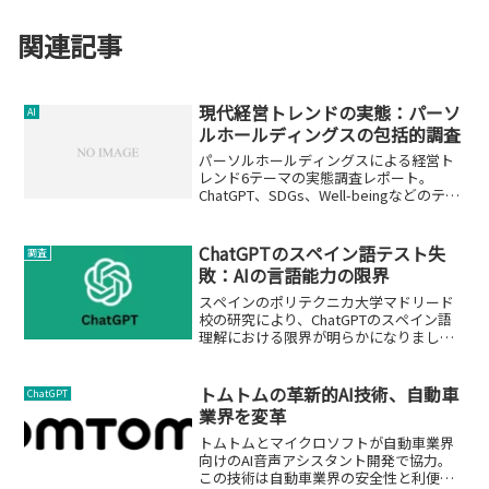
関連記事
現代経営トレンドの実態：パーソ
AI
ルホールディングスの包括的調査
パーソルホールディングスによる経営ト
レンド6テーマの実態調査レポート。
ChatGPT、SDGs、Well-beingなどのテー
マに対する企業の取り組み度合い、予算
状況、成果を詳細に分析。
ChatGPTのスペイン語テスト失
調査
敗：AIの言語能力の限界
スペインのポリテクニカ大学マドリード
校の研究により、ChatGPTのスペイン語
理解における限界が明らかになりまし
た。
トムトムの革新的AI技術、自動車
ChatGPT
業界を変革
トムトムとマイクロソフトが自動車業界
向けのAI音声アシスタント開発で協力。
この技術は自動車業界の安全性と利便性