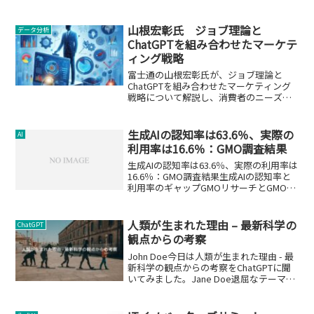
を向上させる。
山根宏彰氏 ジョブ理論と
データ分析
ChatGPTを組み合わせたマーケテ
ィング戦略
富士通の山根宏彰氏が、ジョブ理論と
ChatGPTを組み合わせたマーケティング
戦略について解説し、消費者のニーズを
深く理解する新たなアプローチを提供し
ます。
生成AIの認知率は63.6％、実際の
AI
利用率は16.6％：GMO調査結果
生成AIの認知率は63.6％、実際の利用率は
16.6％：GMO調査結果生成AIの認知率と
利用率のギャップGMOリサーチとGMO
AI&Web3が実施した自主調査によると、
生成AIの認知率は63.6％にも関わらず、実
際の利用率は16.6％にと...
人類が生まれた理由 – 最新科学の
ChatGPT
観点からの考察
John Doe今日は人類が生まれた理由 - 最
新科学の観点からの考察をChatGPTに聞
いてみました。Jane Doe退屈なテーマ
ね。暇を持て余す神々の遊びかしら。
John Doeまたお前だったのか...ってバ
カ！はじめに人類が生まれた理...