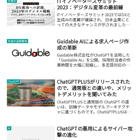
ITイノベーターズサミット
生成AI
2023：デジタル変革の最前線
ITイノベーターズサミット2023ではDXと
生成AIの進展が議論され、日本企業にと
っての大きなチャンスが示されました。
企業の業務改善やイノベーションの加速
が期待されます。
Guidable AIによる求人ページ作
生成AI活用事例
成の革新
Guidable株式会社がChatGPTを活用した
「Guidable AI」を公開。採用担当者の作
業時間を大幅に短縮し、多言語対応の求
人ページを自動生成します。
ChatGPTPLUSがリリースされた
ChatGPT
ので、通常版との違いや、メリッ
トデメリットを聞いてみた
ChatGPTPLUSと通常版の ChatGPT の違
いは、訓練データやモデルアーキテクチ
ャに基づくものです。ChatGPTPLUSは、
OpenAIが最先端のトランスフォーマーア
ーキテクチャである GPT-3 の一部を使用
してトレーニングされた、大規模な言語
ChatGPTの悪用によるサイバー攻
AI
モデルです。このモデルは、約 175 ビッ
撃の進化
トの整数値表現に基づいて、膨大なテキ