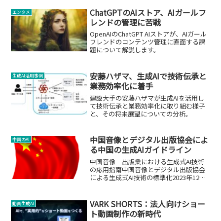
ChatGPTのAIストア、AIガールフ
エンタメ
レンドの管理に苦戦
OpenAIのChatGPT AIストアが、AIガール
フレンドのコンテンツ管理に直面する課
題について解説します。
安藤ハザマ、生成AIで技術伝承と
生成AI活用事例
業務効率化に着手
建設大手の安藤ハザマが生成AIを活用し
て技術伝承と業務効率化に取り組む様子
と、その将来展望についての分析。
中国音像とデジタル出版協会によ
中国のAI
る中国の生成AIガイドライン
中国音像 出版業における生成式AI技術
の応用指南中国音像とデジタル出版協会
による生成式AI技術の標準化2023年12月
20日、中国音像とデジタル出版協会は、
出版業における生成式人工知能（AI）技
術の応用に関するガイドライン「出版業
VARK SHORTS：法人向けショー
動画生成AI
生成式人工...
ト動画制作の新時代