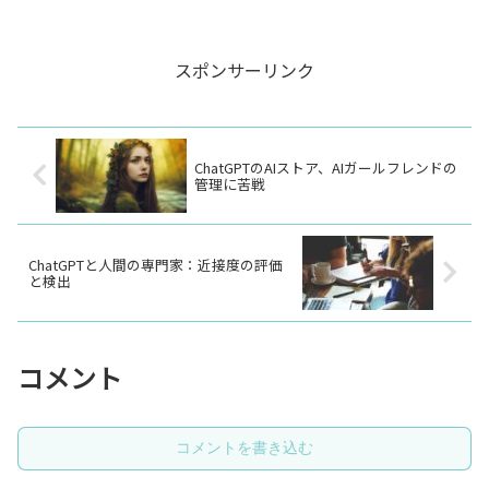
るか？例えば、バーチャルな学校や大学
ビットコインの将来的な価格予測と、そ
の創設、VR技術を用いた体験型学習の拡
れにAIがどのように影響を与えるかに焦
大など。
点を当てま...
スポンサーリンク
ChatGPTのAIストア、AIガールフレンドの
管理に苦戦
ChatGPTと人間の専門家：近接度の評価
と検出
コメント
コメントを書き込む