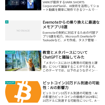
VARKが提供するVARK SHORTS
CorporatePlanは、AI技術を活用してショ
ート動画を簡単に制作できるツールで
す。
Evernoteからの乗り換えに最適な
AI
メモアプリ8選
Evernoteの制約に対応するための代替ア
プリ8選を紹介。Microsoft OneNoteや
Taskadeなど、メモ作成、タスク管理、
共同作業を一元化する優れたツールを解
説します。
教育とメタバースについて
ChatGPT
ChatGPTと議論してみた
「メタバースにおける教育の可能性と課
題」について議論することができます。
このテーマでは、以下のようなポイント
について話し合うことができます。メタ
バースにおける教育の定義とは何か？メ
タバースが教育にもたらす可能性は何
ビットコイン10万ドル到達の可能
ChatGPT
か？例えば、グローバルな学習コミュニ
性：AIの影響力
ティを構築できるなど。メタバースが教
育にもたらす課題は何か？例えば、アク
ビットコイン10万ドル到達の可能性：AI
セシビリティの問題、デジタル・デバイ
の影響力ビットコインの価格が2024年に
ドの問題、プライバシーの問題など。メ
10万ドルに到達する可能性について、AI
タバースにおける教育の未来像はどうな
の観点から分析します。この記事では、