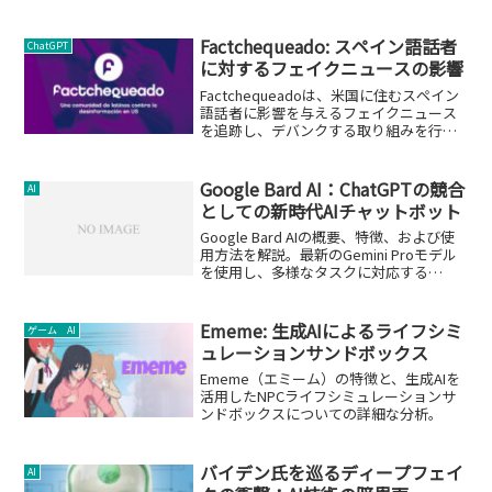
Factchequeado: スペイン語話者
ChatGPT
に対するフェイクニュースの影響
Factchequeadoは、米国に住むスペイン
語話者に影響を与えるフェイクニュース
を追跡し、デバンクする取り組みを行っ
ています。
Google Bard AI：ChatGPTの競合
AI
としての新時代AIチャットボット
Google Bard AIの概要、特徴、および使
用方法を解説。最新のGemini Proモデル
を使用し、多様なタスクに対応する
GoogleのAIチャットボットの能力と、
ChatGPTとの比較を紹介します。
Ememe: 生成AIによるライフシミ
ゲーム AI
ュレーションサンドボックス
Ememe（エミーム）の特徴と、生成AIを
活用したNPCライフシミュレーションサ
ンドボックスについての詳細な分析。
バイデン氏を巡るディープフェイ
AI