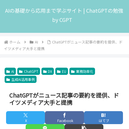
AIの基礎から応用まで学ぶサイト | ChatGPTの勉強
by CGPT
ホーム
AI
ChatGPTがニュース記事の要約を提供、ド
イツメディア大手と提携
AI
ChatGPT
DX
EU
業務効率化
生成AI活用事例
ChatGPTがニュース記事の要約を提供、ド
イツメディア大手と提携
X
Facebook
はてブ