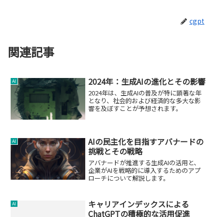
cgpt
関連記事
2024年：生成AIの進化とその影響
AI
2024年は、生成AIの普及が特に顕著な年
となり、社会的および経済的な多大な影
響を及ぼすことが予想されます。
AIの民主化を目指すアバナードの
AI
挑戦とその戦略
アバナードが推進する生成AIの活用と、
企業がAIを戦略的に導入するためのアプ
ローチについて解説します。
キャリアインデックスによる
AI
ChatGPTの積極的な活用促進