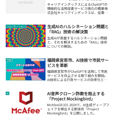
キャリアインデックスによるChatGPTの
積極的な活用促進サービス強化の概要株
式会社キャリアインデックスは、従業員
が利用するChatGPTの有料版「ChatGPT
Plus（GTP-4）」の費用を会社が負担し、
その積極的な活用を促進すること...
生成AIのハルシネーション問題と
ハルシネーション
「RAG」技術の解決策
生成AIが直面するハルシネーション問題
と、それを解決するための「RAG」技術
についての解説。
福岡県宮若市、AI技術で市民サー
行政
ビスを革新
福岡県宮若市がChatGPTを活用して市民
サービスを向上させる取り組みを開始。
AI技術による行政サービスの効率化と品
質向上を目指す。
AI音声クローン詐欺を阻止する
AI
「Project Mockingbird」
McAfeeはCES 2024で、AI生成ディープフ
ェイクを検出する新技術「Project
Mockingbird」を公開しました。