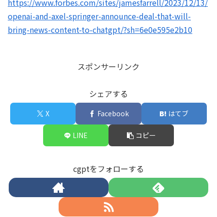
https://www.forbes.com/sites/jamesfarrell/2023/12/13/
openai-and-axel-springer-announce-deal-that-will-
bring-news-content-to-chatgpt/?sh=6e0e595e2b10
スポンサーリンク
シェアする
X
Facebook
はてブ
LINE
コピー
cgptをフォローする