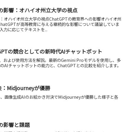
育への影響：オハイオ州立大学の視点
響：オハイオ州立大学の視点ChatGPTの教育界への影響オハイオ州
hatGPTが高等教育に与える継続的な影響について議論していま
入力に応じてテキストを...
：ChatGPTの競合としての新時代AIチャットボット
、特徴、および使用方法を解説。最新のGemini Proモデルを使用し、多
eのAIチャットボットの能力と、ChatGPTとの比較を紹介します。
Midjourneyが優勝
基に、画像生成AIのお絵かき対決でMidjourneyが優勝した様子と各
への影響と課題