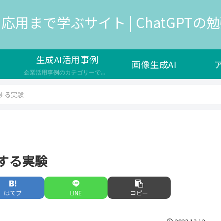
応用まで学ぶサイト | ChatGPTの勉強
生成AI活用事例
画像生成AI
企業活用事例のカテゴリーです。生成AIは、人工知能の一種で、新しいデータやコンテンツを生成する能力を持つAIのことを指し、様々な企業で新サービスの開発や自社の業務効率化で導入が検討されています。 生成AIのメリットや効果 ユーザーの満足度やエンゲージメントを高める コストや時間の削減や品質の向上を実現する 新しい価値やイノベーションを生み出す 生成AIの課題や注意点 生成AIの出力の信頼性や公平性…
成する実験
成する実験
はてブ
LINE
コピー