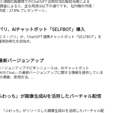
響と課題広報業務でのChatGPT活用状況広報担当者による
する調査によると、主な用途は以下の通りです。 社内報の作成：
成：27.8% プレゼンテーシ...
リ、AIチャットボット「SELFBOT」導入
ス・パリ」が、ChatGPT連携チャットボット「SELFBOT」を
運用効率化を目指す。
atの最新バージョンアップ
の最新バージョンアップマピオンニュースは、AIチャットボット
「HIX Chat」の最新バージョンアップに関する情報を提供していま
の概要、使用方法、...
ふわっち」が画像生成AIを活用したバーチャル配信
、「ふわっち」がリリースした画像生成AIを活用したバーチャル配