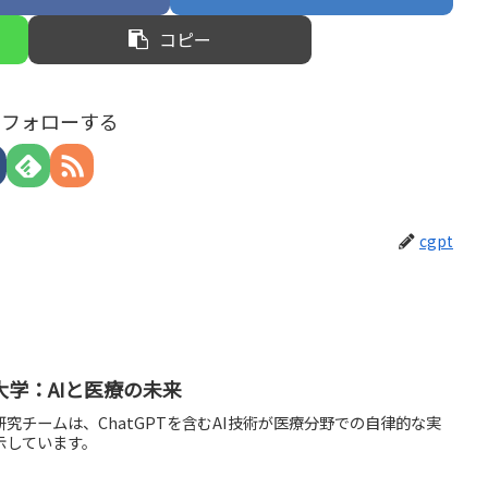
コピー
tをフォローする
cgpt
学：AIと医療の未来
究チームは、ChatGPTを含むAI技術が医療分野での自律的な実
示しています。