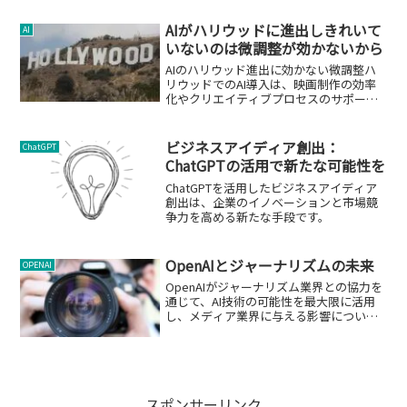
AIがハリウッドに進出しきれいて
AI
いないのは微調整が効かないから
AIのハリウッド進出に効かない微調整ハ
リウッドでのAI導入は、映画制作の効率
化やクリエイティブプロセスのサポート
を目的としていましたが、実際のとこ
ろ、期待された成果を生み出すには至っ
ていません。この記事では、AIがハリウ
ビジネスアイディア創出：
ChatGPT
ッドでの役割を果たせ...
ChatGPTの活用で新たな可能性を
ChatGPTを活用したビジネスアイディア
創出は、企業のイノベーションと市場競
争力を高める新たな手段です。
OpenAIとジャーナリズムの未来
OPENAI
OpenAIがジャーナリズム業界との協力を
通じて、AI技術の可能性を最大限に活用
し、メディア業界に与える影響について
解説。
スポンサーリンク