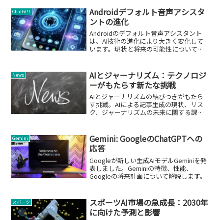
Androidデフォルト音声アシスタ
ChatGPT
ントの進化
Androidのデフォルト音声アシスタント
は、AI技術の進化により大きく変化して
います。現状と将来の可能性について詳
しく解説します。
AIとジャーナリズム：テクノロジ
News
ーがもたらす新たな挑戦
AIとジャーナリズムの結びつきがもたら
す挑戦。AIによる記事生成の現状、リス
ク、ジャーナリズムの未来に関する課題
を探ります。
Gemini: GoogleのChatGPTへの
Gemini
応答
Googleが新しい生成AIモデルGeminiを発
表しました。Geminiの特徴、性能、
Googleの将来計画について解説します。
スポーツAI市場の急成長：2030年
スポーツ
に向けた予測と影響