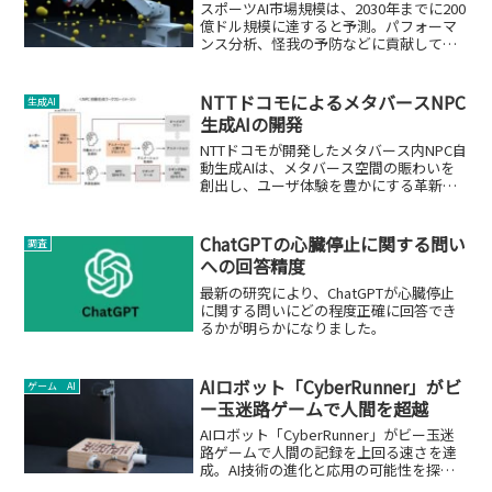
スポーツAI市場規模は、2030年までに200
億ドル規模に達すると予測。パフォーマ
ンス分析、怪我の予防などに貢献してい
ます。
NTTドコモによるメタバースNPC
生成AI
生成AIの開発
NTTドコモが開発したメタバース内NPC自
動生成AIは、メタバース空間の賑わいを
創出し、ユーザ体験を豊かにする革新的
な技術です。
ChatGPTの心臓停止に関する問い
調査
への回答精度
最新の研究により、ChatGPTが心臓停止
に関する問いにどの程度正確に回答でき
るかが明らかになりました。
AIロボット「CyberRunner」がビ
ゲーム AI
ー玉迷路ゲームで人間を超越
AIロボット「CyberRunner」がビー玉迷
路ゲームで人間の記録を上回る速さを達
成。AI技術の進化と応用の可能性を探
る。