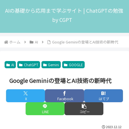
AIの基礎から応用まで学ぶサイト | ChatGPTの勉強
by CGPT
ホーム
AI
Google Geminiの登場とAI技術の新時代
AI
ChatGPT
Gemini
GOOGLE
Google Geminiの登場とAI技術の新時代
X
Facebook
はてブ
LINE
コピー
2023.12.12