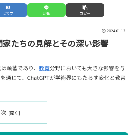
はてブ
LINE
コピー
2024.01.13
専門家たちの見解とその深い影響
進化は顕著であり、
教育
分野においても大きな影響を与
通じて、ChatGPTが学術界にもたらす変化と教育
目次