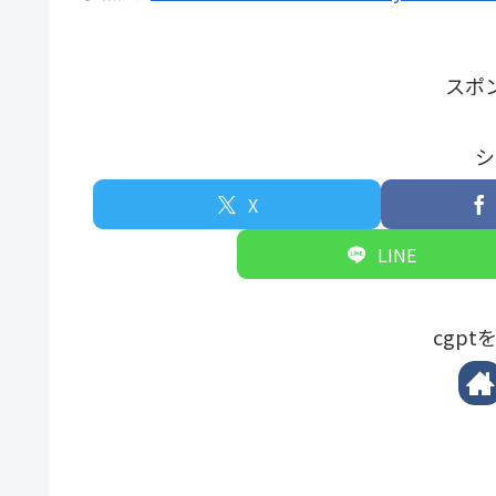
スポ
シ
X
LINE
cgp