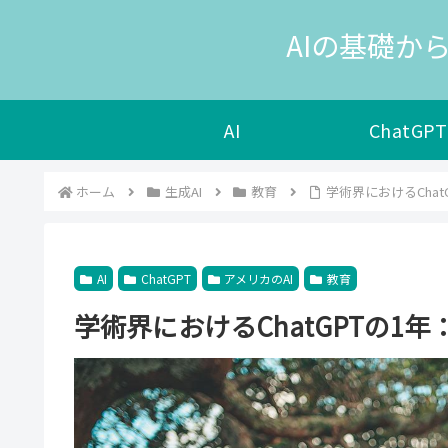
AIの基礎から
AI
ChatGPT
ホーム
生成AI
教育
学術界におけるChat
AI
ChatGPT
アメリカのAI
教育
学術界におけるChatGPTの1年