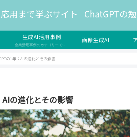
応用まで学ぶサイト | ChatGPTの勉強
生成AI活用事例
画像生成AI
企業活用事例のカテゴリーです。生成AIは、人工知能の一種で、新しいデータやコンテンツを生成する能力を持つAIのことを指し、様々な企業で新サービスの開発や自社の業務効率化で導入が検討されています。 生成AIのメリットや効果 ユーザーの満足度やエンゲージメントを高める コストや時間の削減や品質の向上を実現する 新しい価値やイノベーションを生み出す 生成AIの課題や注意点 生成AIの出力の信頼性や公平性…
GPTの1年：AIの進化とその影響
：AIの進化とその影響