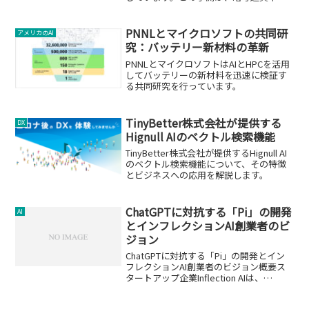
の将来性に関する重要な洞察を提供しま
す。
PNNLとマイクロソフトの共同研
アメリカのAI
究：バッテリー新材料の革新
PNNLとマイクロソフトはAIとHPCを活用
してバッテリーの新材料を迅速に検証す
る共同研究を行っています。
TinyBetter株式会社が提供する
DX
Hignull AIのベクトル検索機能
TinyBetter株式会社が提供するHignull AI
のベクトル検索機能について、その特徴
とビジネスへの応用を解説します。
ChatGPTに対抗する「Pi」の開発
AI
とインフレクションAI創業者のビ
ジョン
ChatGPTに対抗する「Pi」の開発とイン
フレクションAI創業者のビジョン概要ス
タートアップ企業Inflection AIは、
ChatGPTに対抗する会話型AIチャットボ
ット「Pi」を開発しました。この新しい