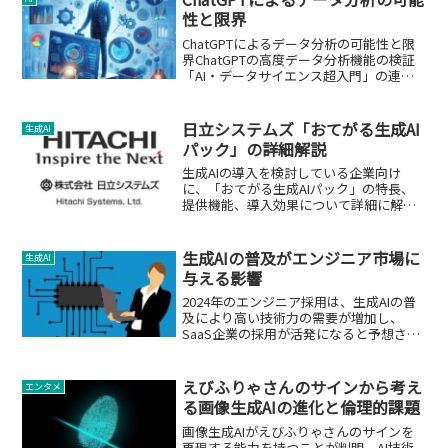
性と限界
ChatGPTによるデータ分析の可能性と限
界ChatGPTの高度データ分析機能の検証
「AI・データサイエンス超入門」の連載
で、ChatGPTの「高度データ分析」機能
（旧Code Interpreter）を利用してデー
タ分析が可能かどうかを検...
日立システムズ「おてがる生成AI
生成AI
パック」の詳細解説
生成AIの導入を検討している企業向け
に、「おてがる生成AIパック」の特長、
提供機能、導入効果について詳細に解説
します。
生成AIの普及がエンジニア市場に
生成AI
与える影響
2024年のエンジニア採用は、生成AIの普
及により高い技術力の需要が増加し、
SaaS企業の採用が活発になると予想され
ます。
えびふりゃさんのサインから考え
エンタメ
る画像生成AIの進化と倫理的課題
画像生成AIがえびふりゃさんのサインを
再現する能力を持つことが判明。AI技術