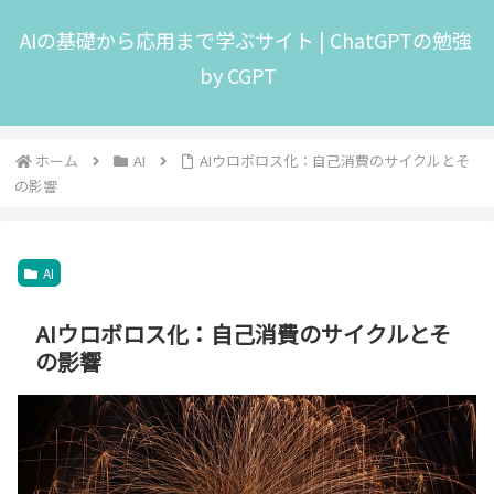
AIの基礎から応用まで学ぶサイト | ChatGPTの勉強
by CGPT
ホーム
AI
AIウロボロス化：自己消費のサイクルとそ
の影響
AI
AIウロボロス化：自己消費のサイクルとそ
の影響