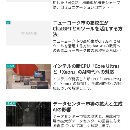
用した「AI会話」機能追加概要シャープ
は、コミュニケーションロボット
「RoBoHoN（ロボホン）」向けに、
ChatGPTを活用した対話アプリ「AI会
話」の提供を開始しました。このアプリ
ニューヨーク市の高校生が
AI
は、ロボホンと...
ChatGPTとAIツールを活用する方
法
ニューヨーク市の高校生がChatGPTとAI
ツールを活用する方法ChatGPTの教育へ
の影響ニューヨーク市の高校生たちは、
ChatGPTを含むAIツールをどのように学
校で使用しているかについて語っていま
す。これらのツールは、教育において有
インテルの新CPU「Core Ultra」
News
益...
と「Xeon」のAI時代への対応
インテルが発表した新CPU「Core Ultra」
と「Xeon」の特徴と、生成AI時代への対
応について解説します。
データセンター市場の拡大と生成
生成AI
AIの影響
データセンター市場の現状と、生成AI市
場の拡大がデータセンターの需要に与え
る影響について詳しく解説します。