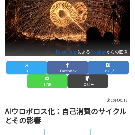
Faizal Sugi
による
Pixabay
からの画像
X
Facebook
はてブ
LINE
コピー
2024.01.16
AIウロボロス化：自己消費のサイクル
とその影響