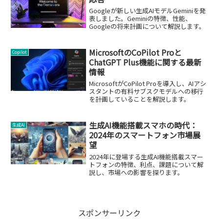
Googleが新しい生成AIモデルGeminiを発
表しました。Geminiの特徴、性能、
Googleの将来計画について解説します。
MicrosoftのCoPilot Proと
Copilot
ChatGPT Plus機能に関する最新
情報
MicrosoftがCoPilot Proを導入し、AIアシ
スタントの有料サブスクモデルへの移行
を計画していることを解説します。
生成AI機能搭載スマホの時代：
生成AI
2024年のスマートフォン市場展
望
2024年に登場する生成AI機能搭載スマー
トフォンの特徴、利点、課題について解
説し、市場への影響を探ります。
スポンサーリンク