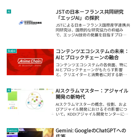
JSTの日本－フランス共同研究
AI
「エッジAI」の採択
JSTによる日本－フランス国際産学連携共
同研究は、国際的な研究協力の枠組み
で、エッジAI技術の発展を目指すプロジ
ェクトです。
コンテンツエコシステムの未来：
生成AI
AIとブロックチェーンの融合
コンテンツエコシステムの各側面、特に
AIとブロックチェーンがもたらす影響
と、クリエイターと消費者に対する新た
な価値提供について解説。
AIスクラムマスター：アジャイル
AI
開発の新時代
AIスクラムマスターの概念、役割、およ
びアジャイル開発におけるその影響につ
いて。KDDIアジャイル開発センターによ
る導入事例を含む。
Gemini: GoogleのChatGPTへの
Gemini
応答