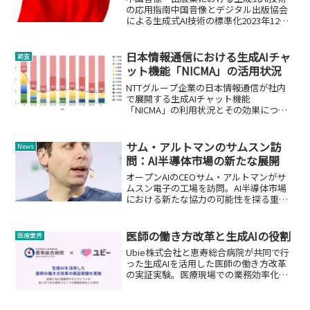
の応用指南中国音像とデジタル出版協会
による生成式AI技術の標準化2023年12月
20日、中国音像とデジタル出版協会は、
出版業における生成式人工知能（AI）技
術の応用に関するガイドライン「出版業
日本情報通信における生成AIチャ
調査
生成式人工...
ット機能「NICMA」の活用状況
NTTグループ企業の日本情報通信が社内
で展開する生成AIチャット機能
「NICMA」の利用状況とその効果につい
て。
サム・アルトマンのサムスン訪
News
問：AI半導体市場の新たな展開
オープンAIのCEOサム・アルトマンがサ
ムスン電子の工場を訪問。AI半導体市場
における新たな協力の可能性を探る重要
な一歩です。
医師の働き方改革と生成AIの役割
医療業界
Ubie株式会社と恵寿総合病院が共同で行
った生成AIを活用した医師の働き方改革
の実証実験。医療現場での業務効率化と
医師の負担軽減の可能性を探る。