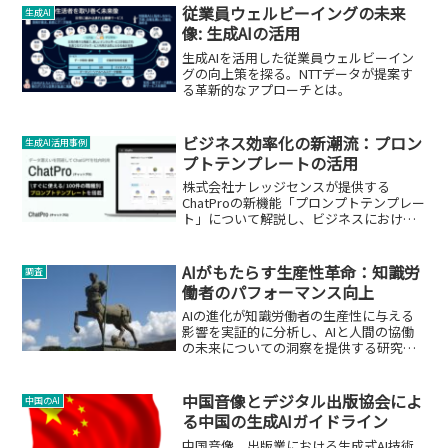
従業員ウェルビーイングの未来
生成AI
像: 生成AIの活用
生成AIを活用した従業員ウェルビーイン
グの向上策を探る。NTTデータが提案す
る革新的なアプローチとは。
ビジネス効率化の新潮流：プロン
生成AI活用事例
プトテンプレートの活用
株式会社ナレッジセンスが提供する
ChatProの新機能「プロンプトテンプレー
ト」について解説し、ビジネスにおける
生成AIの活用法とその影響を探ります。
AIがもたらす生産性革命：知識労
調査
働者のパフォーマンス向上
AIの進化が知識労働者の生産性に与える
影響を実証的に分析し、AIと人間の協働
の未来についての洞察を提供する研究を
紹介します。
中国音像とデジタル出版協会によ
中国のAI
る中国の生成AIガイドライン
中国音像 出版業における生成式AI技術