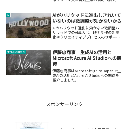
社ユーザーローカルは、プレゼンテーシ
ョン資料をAIで自動生成するWebサービ
スツール「パワポ生成AI」を無償で提供
AIがハリウッドに進出しきれいて
AI
開始しました...
いないのは微調整が効かないから
AIのハリウッド進出に効かない微調整ハ
リウッドでのAI導入は、映画制作の効率
化やクリエイティブプロセスのサポート
を目的としていましたが、実際のとこ
ろ、期待された成果を生み出すには至っ
ていません。この記事では、AIがハリウ
伊藤忠商事 生成AIの活用と
生成AI活用事例
ッドでの役割を果たせ...
Microsoft Azure AI Studioへの期
待
伊藤忠商事はMicrosoft Ignite Japanで生
成AIの活用とAzure AI Studioへの期待を
紹介しました。
スポンサーリンク