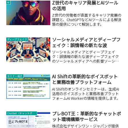
Z世代のキャリア発展とAIツール
AI
の活用
Z世代の労働者が直面するキャリア発展の
課題と、ChatGPTなどAIツールによる解決
策の提供について解説します。
ソーシャルメディアとディープフ
ディープフェイク
ェイク：誤情報の新たな波
ソーシャルメディアとディープフェイ
ク：誤情報の新たな波ディープフェイク
のソーシャルメディアへの影響ソーシャ
ルメディアは、ディープフェイク技術に
よる誤情報の拡散において重要な役割を
果たしています。AIによって生成された
AI Shiftの革新的なボイスボット
セミナー紹介
偽の画像、ビデオ、音声ク...
と業務改善プラットフォーム
AI Shiftのオンラインセミナーは、生成AI
活用のボイスボットと業務改善プラット
フォームAI Workerの情報を提供します。
プレBOT王：革新的なチャットボ
Chatbot（チャットボット）
ット環境構築サービス
株式会社デザインワン・ジャパンが提供