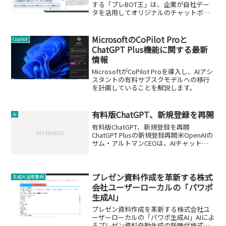
する「プレBOT王」は、企業が自社デー
タを活用してオリジナルのチャットボッ
ト環境を構築できる革新的なサービスで
す。簡単操作とカスタマイズの自由度が
特徴です。
MicrosoftのCoPilot Proと
Copilot
ChatGPT Plus機能に関する最新
情報
MicrosoftがCoPilot Proを導入し、AIアシ
スタントの有料サブスクモデルへの移行
を計画していることを解説します。
有料版ChatGPT、新規登録を再開
AI
有料版ChatGPT、新規登録を再開
ChatGPT Plusの新規登録再開米OpenAIの
サム・アルトマンCEOは、AIチャット
「ChatGPT」の有料版「ChatGPT Plus」
の新規登録を約1カ月ぶりに再開したと発
表しました。Chat...
プレゼン資料作成を革新する株式
生成AI活用事例
会社ユーザーローカルの「パワポ
生成AI」
プレゼン資料作成を革新する株式会社ユ
ーザーローカルの「パワポ生成AI」AIによ
るプレゼン資料自動生成の新時代株式会