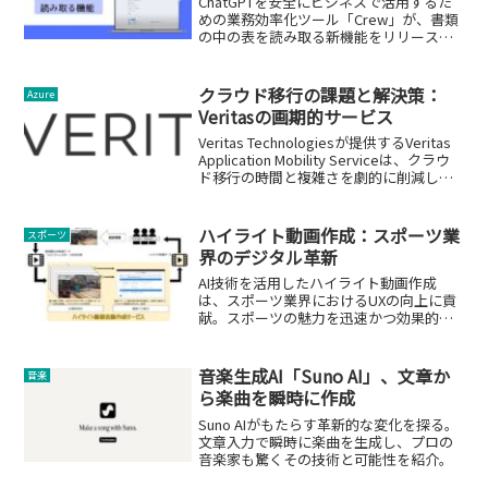
ChatGPTを安全にビジネスで活用するた
めの業務効率化ツール「Crew」が、書類
の中の表を読み取る新機能をリリースし
ました。
クラウド移行の課題と解決策：
Azure
Veritasの画期的サービス
Veritas Technologiesが提供するVeritas
Application Mobility Serviceは、クラウ
ド移行の時間と複雑さを劇的に削減し、
企業のデジタル変革を加速します。
ハイライト動画作成：スポーツ業
スポーツ
界のデジタル革新
AI技術を活用したハイライト動画作成
は、スポーツ業界におけるUXの向上に貢
献。スポーツの魅力を迅速かつ効果的に
伝える重要なツールです。
音楽生成AI「Suno AI」、文章か
音楽
ら楽曲を瞬時に作成
Suno AIがもたらす革新的な変化を探る。
文章入力で瞬時に楽曲を生成し、プロの
音楽家も驚くその技術と可能性を紹介。