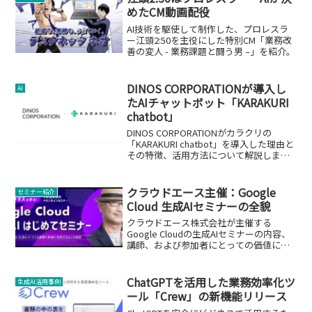
めたCM動画配役
AI技術を駆使して制作した、プロレスラ
ー江頭2:50を主役にした特別CM「業務改
善の変人 - 業務課題と闘う男 –」を紹介。
DINOS CORPORATIONが導入し
AI
たAIチャットボット「KARAKURI
chatbot」
DINOS CORPORATIONがカラクリの
「KARAKURI chatbot」を導入した理由と
その特徴、活用方法について解説しま
す。
クラウドエース主催：Google
セミナー紹介
Cloud 生成AIセミナーの全貌
クラウドエース株式会社が主催する
Google Cloudの生成AIセミナーの内容、
講師、および参加者にとっての価値につ
いて詳しく解説します。
ChatGPTを活用した業務効率化ツ
生成AI活用事例
ール「Crew」の新機能リリース