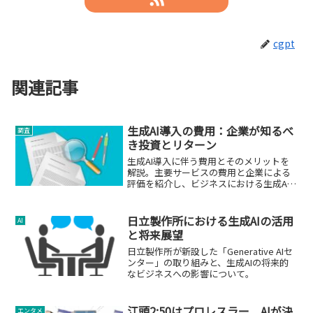
cgpt
関連記事
生成AI導入の費用：企業が知るべ
調査
き投資とリターン
生成AI導入に伴う費用とそのメリットを
解説。主要サービスの費用と企業による
評価を紹介し、ビジネスにおける生成AI
の価値を探ります。
日立製作所における生成AIの活用
AI
と将来展望
日立製作所が新設した「Generative AIセ
ンター」の取り組みと、生成AIの将来的
なビジネスへの影響について。
江頭2:50はプロレスラー AIが決
エンタメ