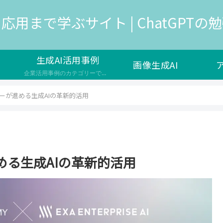
応用まで学ぶサイト | ChatGPTの勉強
生成AI活用事例
画像生成AI
企業活用事例のカテゴリーです。生成AIは、人工知能の一種で、新しいデータやコンテンツを生成する能力を持つAIのことを指し、様々な企業で新サービスの開発や自社の業務効率化で導入が検討されています。 生成AIのメリットや効果 ユーザーの満足度やエンゲージメントを高める コストや時間の削減や品質の向上を実現する 新しい価値やイノベーションを生み出す 生成AIの課題や注意点 生成AIの出力の信頼性や公平性…
ーが進める生成AIの革新的活用
る生成AIの革新的活用