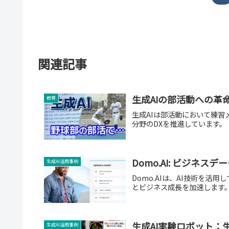
関連記事
生成AIの部活動への革
教育
生成AIは部活動において練
分野のDXを推進しています。
Domo.AI: ビジネス
生成AI活用事例
Domo.AIは、AI技術を
とビジネス成長を加速します
生成AI実験ロボット：
生成AI活用事例