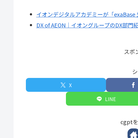
イオンデジタルアカデミーが「exaBase 
DX of AEON｜イオングループのDX部
スポ
シ
X
LINE
cgp