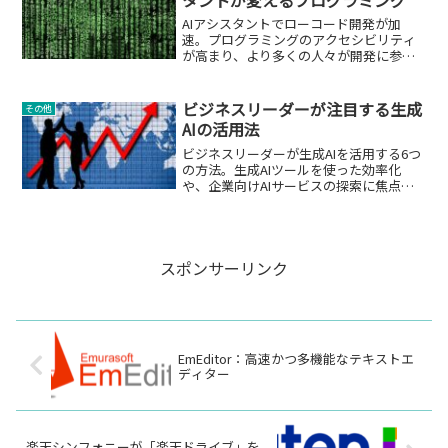
タントが変えるプログラミング
AIアシスタントでローコード開発が加
速。プログラミングのアクセシビリティ
が高まり、より多くの人々が開発に参加
できるようになる。
ビジネスリーダーが注目する生成
その他
AIの活用法
ビジネスリーダーが生成AIを活用する6つ
の方法。生成AIツールを使った効率化
や、企業向けAIサービスの探索に焦点を
当てます。
スポンサーリンク
EmEditor：高速かつ多機能なテキストエ
ディター
楽天シンフォニーが「楽天ドライブ」を