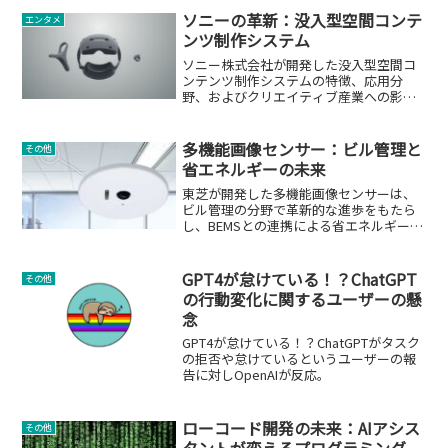
ソニーの革新：没入型空間コンテ
エンタメ
ンツ制作システム
ソニー株式会社が開発した没入型空間コ
ンテンツ制作システムの特徴、応用分
野、およびクリエイティブ産業への影響
についての詳細解説。
多機能画像センサー：ビル管理と
その他
省エネルギーの未来
東芝が開発した多機能画像センサーは、
ビル管理の分野で革新的な進歩をもたら
し、BEMSとの連携による省エネルギーの
実現を目指します。
GPT4が怠けている！？ChatGPT
その他
の行動変化に関するユーザーの懸
念
GPT4が怠けている！？ChatGPTがタスク
の拒否や怠けているというユーザーの報
告に対しOpenAIが反応。
ローコード開発の未来：AIアシス
その他