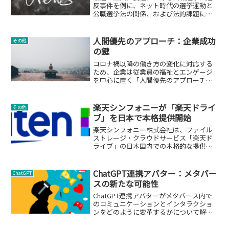
反事件を例に、ネット時代の選挙運動と
公職選挙法の関係、および法的課題につ
いて分析します。
人間優先のアプローチ：企業成功
その他
の鍵
コロナ禍以降の働き方の変化に対応する
ため、企業は従業員の福祉とエンゲージ
を中心に置く「人間優先のアプローチ」
を取る必要があります。
楽天シンフォニーが「楽天ドライ
その他
ブ」を日本で本格提供開始
楽天シンフォニー株式会社は、ファイル
ストレージ・クラウドサービス「楽天ド
ライブ」の日本国内での本格的な提供を
開始しました。このサービスは、安全か
つ効率的なデータ管理を求める個人およ
び法人ユーザーに新たな選択肢を提供し
ChatGPT連携アバター：メタバー
ChatGPT
ます。
スの新たな可能性
ChatGPT連携アバターがメタバース内で
のコミュニケーションとインタラクショ
ンをどのように変革するかについて解説
します。