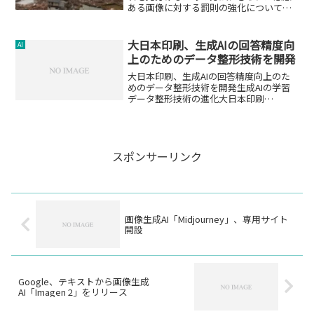
ある画像に対する罰則の強化について解
説します。
大日本印刷、生成AIの回答精度向
AI
上のためのデータ整形技術を開発
大日本印刷、生成AIの回答精度向上のた
めのデータ整形技術を開発生成AIの学習
データ整形技術の進化大日本印刷
（DNP）は、PDFやWordなどの文書ファ
イルを生成AIの学習に適したデータ形式
に整形する技術を開発し、2024年1月から
外販を予定...
スポンサーリンク
画像生成AI「Midjourney」、専用サイト
開設
Google、テキストから画像生成
AI「Imagen 2」をリリース