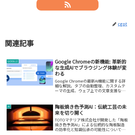
cgpt
関連記事
Google Chromeの新機能: 革新的
GOOGLE
な生成AIでブラウジング体験が変
わる
Google Chromeの最新AI機能に関する詳
細な解説。タブの自動整理、カスタムテ
ーマの生成、ウェブ上での文章支援な
ど、ブラウジング体験を変革する機能を
紹介。
陶板焼き色予測AI：伝統工芸の未
AI
来を切り開く
TOTOマテリア株式会社が開発した「陶板
焼き色予測AI」による伝統的な陶板製造
の効率化と知識伝承の可能性についての
詳細解説。