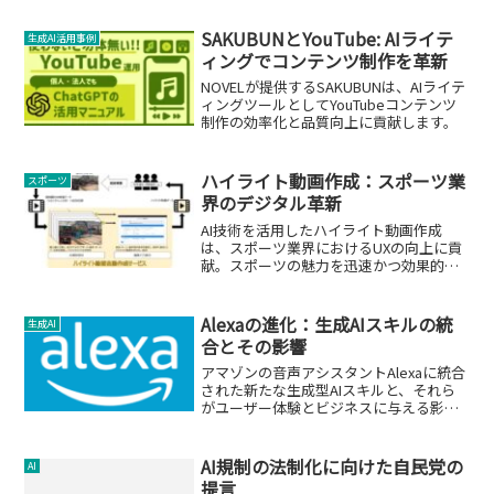
SAKUBUNとYouTube: AIライテ
生成AI活用事例
ィングでコンテンツ制作を革新
NOVELが提供するSAKUBUNは、AIライテ
ィングツールとしてYouTubeコンテンツ
制作の効率化と品質向上に貢献します。
ハイライト動画作成：スポーツ業
スポーツ
界のデジタル革新
AI技術を活用したハイライト動画作成
は、スポーツ業界におけるUXの向上に貢
献。スポーツの魅力を迅速かつ効果的に
伝える重要なツールです。
Alexaの進化：生成AIスキルの統
生成AI
合とその影響
アマゾンの音声アシスタントAlexaに統合
された新たな生成型AIスキルと、それら
がユーザー体験とビジネスに与える影響
についての分析。
AI規制の法制化に向けた自民党の
AI
提言