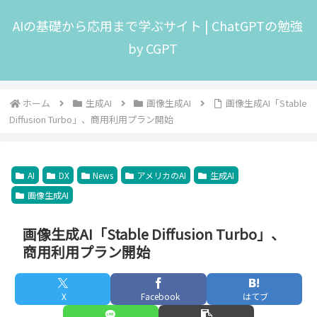
AIの基礎から応用まで学ぶサイト | ChatGPTの勉強
by CGPT
ホーム
生成AI
画像生成AI
画像生成AI「Stable
Diffusion Turbo」、商用利用プラン開始
AI
DX
News
アメリカのAI
生成AI
画像生成AI
画像生成AI「Stable Diffusion Turbo」、
商用利用プラン開始
X
Facebook
はてブ