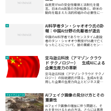
自民党がAIの安全性確保と法制化を提
言。日本のAI政策の方針転換と、欧米の
動向を踏まえた法的枠組みの必要性につ
いて解説します。
AI科学者タン・シャオオウ氏の訃
AI
報：中国AI分野の先駆者が逝去
中国のAI科学者でありセンスタイム創設
者のタン・シャオオウ教授が55歳で亡く
なったことについて、彼の業績とセンス
タイムの現状を紹介します。
亚马逊云科技（アマゾン クラウ
AI
ド テクノロジー） 生成AIによる
企業生産力の革新
亚马逊云科技（アマゾン クラウド テクノ
ロジー）の陈晓建氏が語る、生成AIを活
用した企業の生産力向上とビジネス変革
について。
AIフェイク画像の見分け方とその
フェイクニュース
重要性
AIフェイク画像の増加に伴う問題と、そ
れを見分けるための方法、さらには悪意