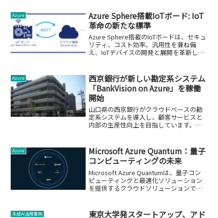
Azure Sphere搭載IoTボード: IoT
Azure
革命の新たな標準
Azure Sphere搭載のIoTボードは、セキュ
リティ、コスト効率、汎用性を兼ね備
え、IoTデバイスの開発と展開を革新しま
す。この技術が業界にもたらす影響につ
いて解説します。
西京銀行が新しい勘定系システム
Azure
「BankVision on Azure」を稼働
開始
山口県の西京銀行がクラウドベースの勘
定系システムを導入し、顧客サービスと
内部の生産性向上を目指しています。こ
の技術移行は、金融業界におけるデジタ
ル変革の一環です。
Microsoft Azure Quantum：量子
Azure
コンピューティングの未来
Microsoft Azure Quantumは、量子コン
ピューティングと最適化ソリューション
を提供するクラウドソリューションで
す。
東京大学発スタートアップ、アド
生成AI活用事例