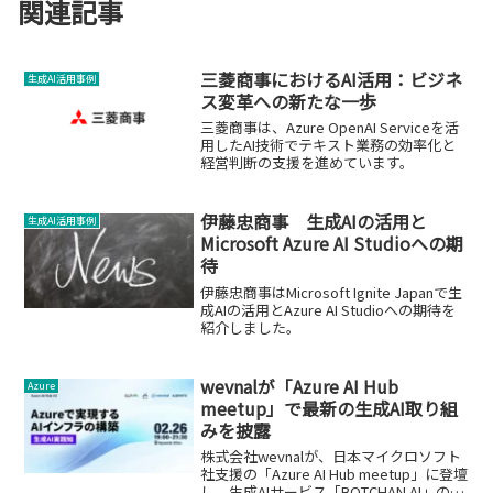
関連記事
三菱商事におけるAI活用：ビジネ
生成AI活用事例
ス変革への新たな一歩
三菱商事は、Azure OpenAI Serviceを活
用したAI技術でテキスト業務の効率化と
経営判断の支援を進めています。
伊藤忠商事 生成AIの活用と
生成AI活用事例
Microsoft Azure AI Studioへの期
待
伊藤忠商事はMicrosoft Ignite Japanで生
成AIの活用とAzure AI Studioへの期待を
紹介しました。
wevnalが「Azure AI Hub
Azure
meetup」で最新の生成AI取り組
みを披露
株式会社wevnalが、日本マイクロソフト
社支援の「Azure AI Hub meetup」に登壇
し、生成AIサービス「BOTCHAN AI」の開