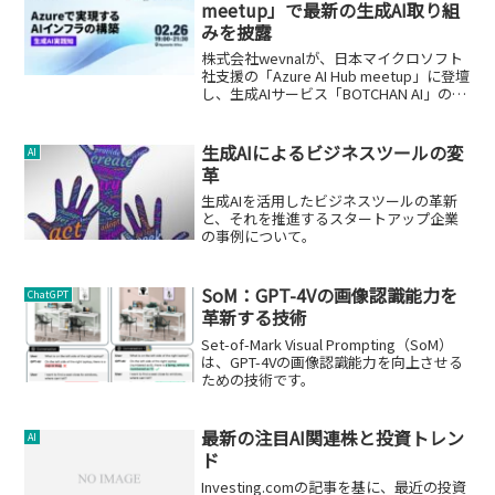
meetup」で最新の生成AI取り組
みを披露
株式会社wevnalが、日本マイクロソフト
社支援の「Azure AI Hub meetup」に登壇
し、生成AIサービス「BOTCHAN AI」の開
発と提供について紹介します。
生成AIによるビジネスツールの変
AI
革
生成AIを活用したビジネスツールの革新
と、それを推進するスタートアップ企業
の事例について。
SoM：GPT-4Vの画像認識能力を
ChatGPT
革新する技術
Set-of-Mark Visual Prompting（SoM）
は、GPT-4Vの画像認識能力を向上させる
ための技術です。
最新の注目AI関連株と投資トレン
AI
ド
Investing.comの記事を基に、最近の投資