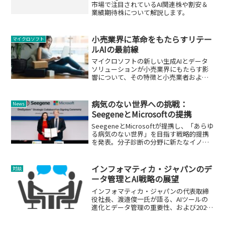
市場で注目されているAI関連株や割安＆
業績期待株について解説します。
小売業界に革命をもたらすリテー
マイクロソフト
ルAIの最前線
マイクロソフトの新しい生成AIとデータ
ソリューションが小売業界にもたらす影
響について、その特徴と小売業者および
顧客への影響を解説。
病気のない世界への挑戦：
News
SeegeneとMicrosoftの提携
SeegeneとMicrosoftが提携し、「あらゆ
る病気のない世界」を目指す戦略的提携
を発表。分子診断の分野に新たなイノベ
ーションをもたらす可能性を探ります。
インフォマティカ・ジャパンのデ
対談
ータ管理とAI戦略の展望
インフォマティカ・ジャパンの代表取締
役社長、渡邉俊一氏が語る、AIツールの
進化とデータ管理の重要性、および2024
年の事業戦略。