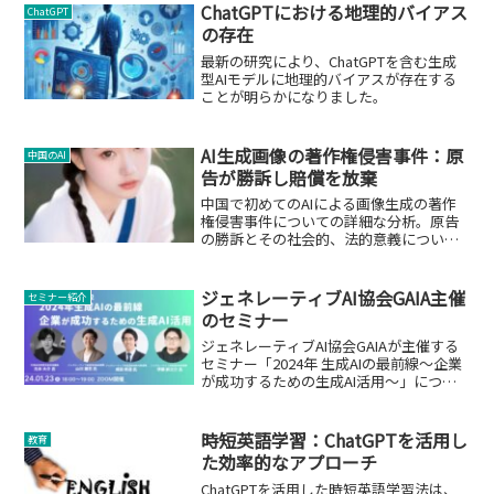
ChatGPTにおける地理的バイアス
ChatGPT
の存在
最新の研究により、ChatGPTを含む生成
型AIモデルに地理的バイアスが存在する
ことが明らかになりました。
AI生成画像の著作権侵害事件：原
中国のAI
告が勝訴し賠償を放棄
中国で初めてのAIによる画像生成の著作
権侵害事件についての詳細な分析。原告
の勝訴とその社会的、法的意義について
掘り下げます。
ジェネレーティブAI協会GAIA主催
セミナー紹介
のセミナー
ジェネレーティブAI協会GAIAが主催する
セミナー「2024年 生成AIの最前線～企業
が成功するための生成AI活用～」につい
て。
時短英語学習：ChatGPTを活用し
教育
た効率的なアプローチ
ChatGPTを活用した時短英語学習法は、