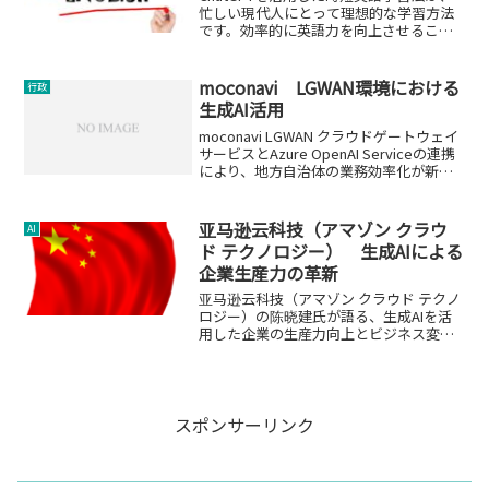
忙しい現代人にとって理想的な学習方法
です。効率的に英語力を向上させること
が可能になります。
moconavi LGWAN環境における
行政
生成AI活用
moconavi LGWAN クラウドゲートウェイ
サービスとAzure OpenAI Serviceの連携
により、地方自治体の業務効率化が新た
な段階へ。
亚马逊云科技（アマゾン クラウ
AI
ド テクノロジー） 生成AIによる
企業生産力の革新
亚马逊云科技（アマゾン クラウド テクノ
ロジー）の陈晓建氏が語る、生成AIを活
用した企業の生産力向上とビジネス変革
について。
スポンサーリンク