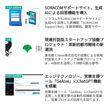
SORACOMサポートサイト、生成
生成AI活用事例
AIによる回答機能を導入
ソラコムがSORACOMサポートサイトに
生成AIを活用した新機能「SORACOM
Support Bot」を提供開始。顧客サポート
の効率化と質の向上を目指します。
現場対話型スタートアップ協働プ
行政
ロジェクト：革新的都市開発の新
潮流
東京都とIdein株式会社の協働による現場
対話型スタートアップ協働プロジェクト
は、AI技術を活用して持続可能な都市開
発を目指します。
エッジテクノロジー、営業支援ツ
生成AI活用事例
ール「GeAIne」にChatGPT機能
を搭載
営業支援ツール「GeAIne」にChatGPTを
活用した営業文章の自動作成機能を搭載
し、営業プロセスの効率化を図ります。