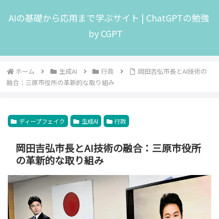
AIの基礎から応用まで学ぶサイト | ChatGPTの勉強
by CGPT
ホーム
生成AI
行政
岡田吉弘市長とAI技術の
融合：三原市役所の革新的な取り組み
ディープフェイク
生成AI
行政
岡田吉弘市長とAI技術の融合：三原市役所
の革新的な取り組み